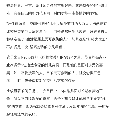
被居住者、甲方、设计师更多的重视起来。愈来愈多的住宅设计
者，会在自己的能力范围内，斟酌功能与审美情趣的平衡。
“居住问题多、空间处理难”几乎是这类节目的大前提，当然也有
比较另类的节目反其道而行，同样是居家生活改造，改造者将目
标锁定在了
“生活起居上无可救药的人”
，与其说是“野猪大改造”
不如说是一次“循循善诱的心灵课程”。
这是来自Netflix版的《粉雄救兵》的“改造”之道。节目的亮点不
止拘泥于5
位改
造专家的酷儿身份，而是他们是面对多元的嘉
宾，如：不爱洗澡的人、丑的无可救药的人、社交恐惧症患
者……时，仍会
保持对另类
生活方式的敬意。
比较显著的例子是，一次节目中，5位酷儿面对长期在营地工
作，所以不习惯洗澡的嘉宾，给予的建议是让他日常不要穿“棉
质”的衣物，因为棉质会吸收各种体液，发出难闻的气温。平时多
穿轻薄透气的衣服。