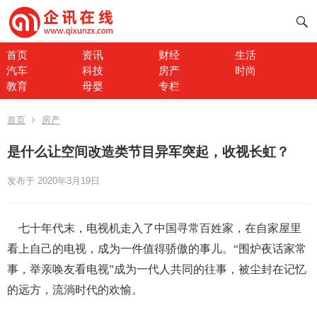
首页
资讯
财经
生活
汽车
科技
房产
时尚
教育
母婴
专栏
首页
房产
是什么让空间改造类节目异军突起，收视长虹？
发布于 2020年3月19日
七十年代末，电视机走入了中国寻常百姓家，在自家屋里
看上自己的电视，成为一件值得骄傲的事儿。“围炉夜话家常
事，举亲唤友看电视”成为一代人共同的往事，被尘封在记忆
的远方，流淌时代的欢愉。