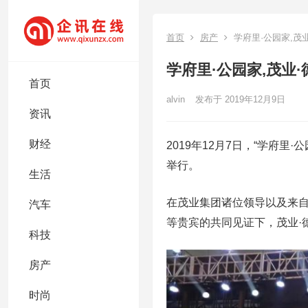
首页
房产
学府里·公园家,茂
学府里·公园家,茂业
首页
alvin
发布于 2019年12月9日
资讯
财经
2019年12月7日，“学府
举行。
生活
在茂业集团诸位领导以及来
汽车
等贵宾的共同见证下，茂业·
科技
房产
时尚