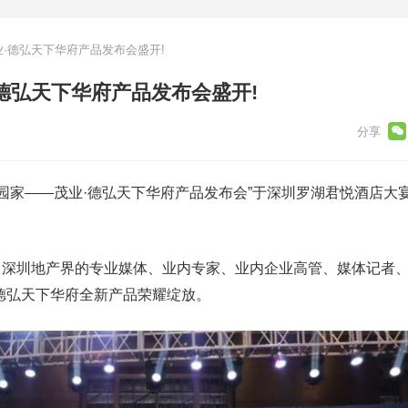
业·德弘天下华府产品发布会盛开!
·德弘天下华府产品发布会盛开!
里·公园家——茂业·德弘天下华府产品发布会”于深圳罗湖君悦酒店大
自深圳地产界的专业媒体、业内专家、业内企业高管、媒体记者
德弘天下华府全新产品荣耀绽放。