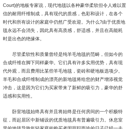
Court)的地板专家说，现代地毯以各种豪华柔软但令人难以置
信的耐用纤维制成，具有现代的质感，色彩和设计，在各个
时代和所有设计的家庭中仍然广受欢迎。为什么?由于优质地
毯永远不会消失，因此具有高质感，舒适感，并且在高能耗
时是出色的绝缘体。
尽管柔软性和质量曾经是纯羊毛地毯的范畴，但如今的
合成纤维在脚下同样豪华。它们具有许多实用优势，具有现
代外观，而且费用比某些羊毛地毯，瓷砖和硬地板选项少。
羊毛和合成纤维制成的漂亮的新地毯将给您的财产增添视觉
冲击，这是因为它们为买家带来了新鲜的吸引力，豪华的舒
适感和实用性。
卧室地毯始终具有并且将始终是任何房间的一个积极特
征，而起居区中新铺设的优质地毯具有普遍吸引力。休息室
里的地毯导致年轻家庭的购买者因辞职而吟的日子已经一去