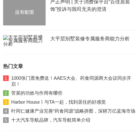
严正声明 | 关于消费保平台“百佳居装
饰”投诉与我司无关的澄清
大平层别墅装修专属服务商能力分析
热门文章
1000张门票免费送！AAES大会、药食同源两大会议同步开
1
启！
苦菜的功效与作用有哪些
2
Harbor House丨与TA一起，找到居住的好感觉
3
叶同仁健康产业完善“药食同源”战略拼图，深耕万亿蓝海市场
4
十大汽车导航品牌，汽车导航简单介绍
5