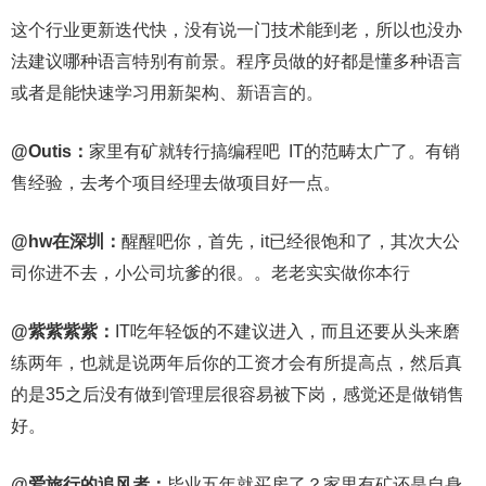
这个行业更新迭代快，没有说一门技术能到老，所以也没办
法建议哪种语言特别有前景。程序员做的好都是懂多种语言
或者是能快速学习用新架构、新语言的。
@Outis：
家里有矿就转行搞编程吧 IT的范畴太广了。有销
售经验，去考个项目经理去做项目好一点。
@hw在深圳：
醒醒吧你，首先，it已经很饱和了，其次大公
司你进不去，小公司坑爹的很。。老老实实做你本行
@紫紫紫紫：
IT吃年轻饭的不建议进入，而且还要从头来磨
练两年，也就是说两年后你的工资才会有所提高点，然后真
的是35之后没有做到管理层很容易被下岗，感觉还是做销售
好。
@爱旅行的追风者：
毕业五年就买房了？家里有矿还是自身