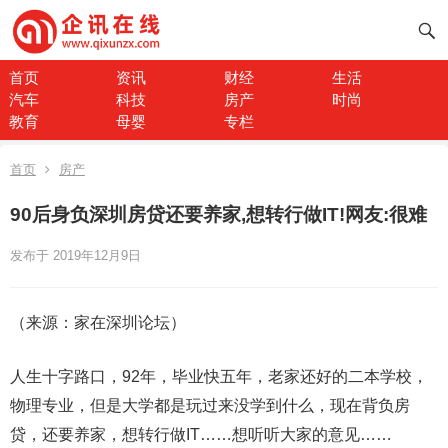
首页
资讯
财经
生活
汽车
科技
房产
时尚
教育
母婴
专栏
首页
房产
90后身负深圳房贷还要养家,想转行做IT!网友:很难
发布于 2019年12月9日
（来源：家在深圳论坛）
人生十字路口，92年，毕业快五年，老家还好的二本学校，
物理专业，但是大学都是玩过来没学到什么，现在背负房
贷，还要养家，想转行做IT……想听听大家的意见……