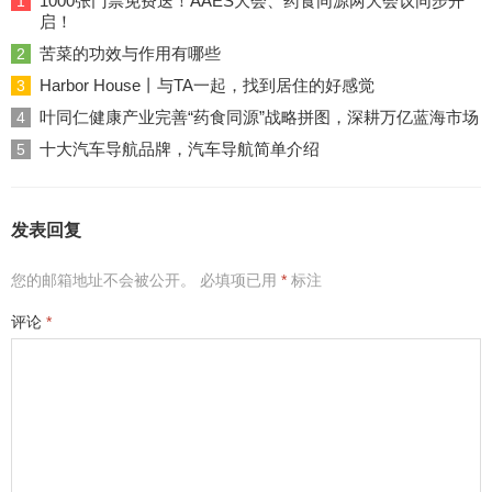
1000张门票免费送！AAES大会、药食同源两大会议同步开
1
启！
苦菜的功效与作用有哪些
2
Harbor House丨与TA一起，找到居住的好感觉
3
叶同仁健康产业完善“药食同源”战略拼图，深耕万亿蓝海市场
4
十大汽车导航品牌，汽车导航简单介绍
5
发表回复
您的邮箱地址不会被公开。
必填项已用
*
标注
评论
*