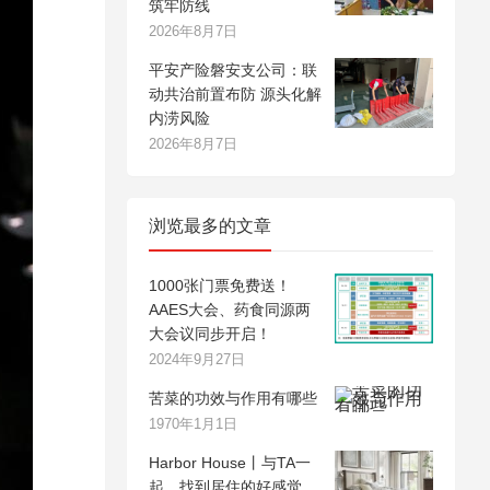
筑牢防线
2026年8月7日
平安产险磐安支公司：联
动共治前置布防 源头化解
内涝风险
2026年8月7日
浏览最多的文章
1000张门票免费送！
AAES大会、药食同源两
大会议同步开启！
2024年9月27日
苦菜的功效与作用有哪些
1970年1月1日
Harbor House丨与TA一
起，找到居住的好感觉