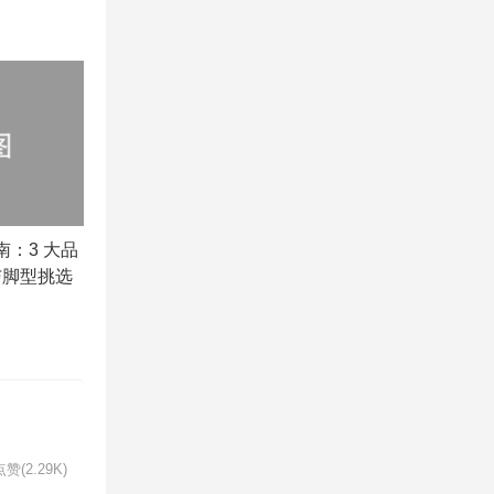
南：3 大品
与脚型挑选
赞(2.29K)