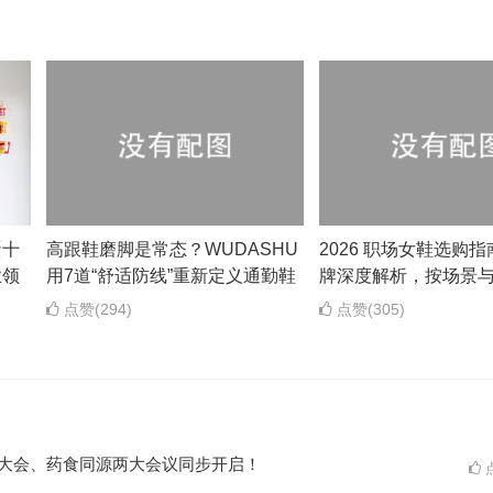
蛋十
高跟鞋磨脚是常态？WUDASHU
2026 职场女鞋选购指
业领
用7道“舒适防线”重新定义通勤鞋
牌深度解析，按场景
点赞(294)
点赞(305)
ES大会、药食同源两大会议同步开启！
点