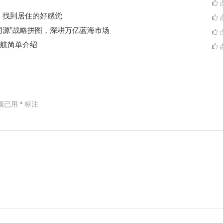
点
A一起，找到居住的好感觉
点
同源”战略拼图，深耕万亿蓝海市场
点
航简单介绍
点
项已用
*
标注