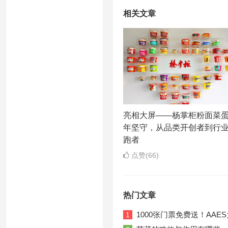
相关文章
亮相大屏——杨掌柜粉面菜
年坚守，从品类开创者到行
跑者
点赞(66)
热门文章
1000张门票免费送！AA
1