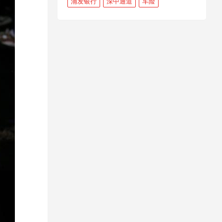
浦发银行
深中通道
车险