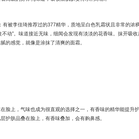
：有被李佳琦推荐过的377精华，质地呈白色乳霜状且非常的浓
住不动”。味道接近无味，细闻会发现有淡淡的花香味。抹开吸收
粘腻的感觉，就像是涂抹了清爽的面霜。
脸上，气味也成为很直观的选择之一，有香味的精华能提升护
几层护肤品叠在脸上，有香味叠加，会有齁鼻感。