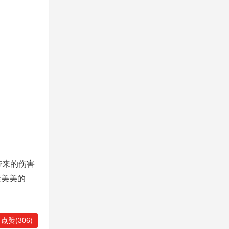
带来的伤害
接美美的
点赞(306)