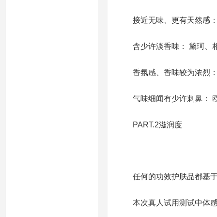
接近无味、更有天然感： 
含少许淡香味： 黛珂、相
香氛感、香味较为浓烈： 
气味细闻有少许刺鼻： 欧
PART.2滋润度
任何的功效护肤品都基于在
本次真人试用测试中体感滋