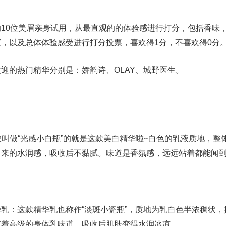
0位美眉亲身试用，从最直观的的体验感进行打分，包括香味
，以及总体体验感受进行打分投票，喜欢得1分，不喜欢得0分
的热门精华分别是：娇韵诗、OLAY、城野医生。
：被叫做“光感小白瓶”的就是这款美白精华啦~白色的乳液质地，整
出来的水润感，吸收后不黏腻。味道是香氛感，远远站着都能闻
乳：这款精华乳也称作“淡斑小瓷瓶”，质地为乳白色半浓稠状，
随着高级的身体乳味道，吸收后肌肤变得水润冰凉。