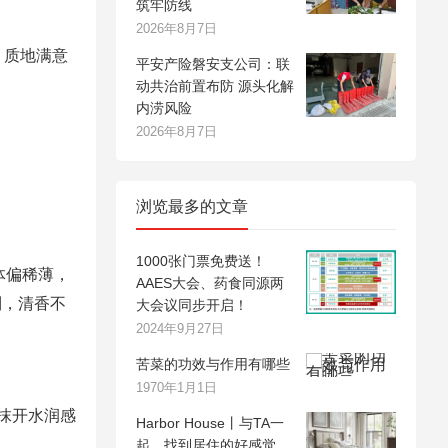
筑牢防线
2026年8月7日
，质地满意
平安产险磐安支公司：联
。
动共治前置布防 源头化解
内涝风险
2026年8月7日
浏览最多的文章
1000张门票免费送！
体偏稀薄，
AAES大会、药食同源两
到，清香不
大会议同步开启！
2024年9月27日
苦菜的功效与作用有哪些
1970年1月1日
抹开水润感
Harbor House丨与TA一
起，找到居住的好感觉