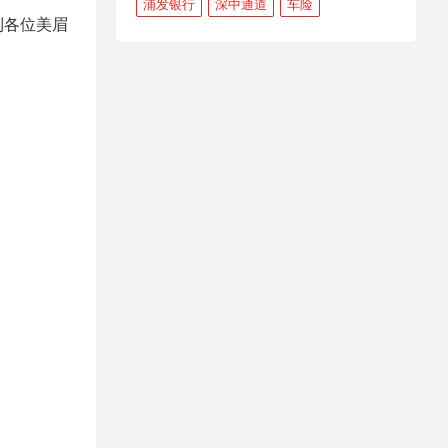
浦发银行
深中通道
车险
到各位美眉