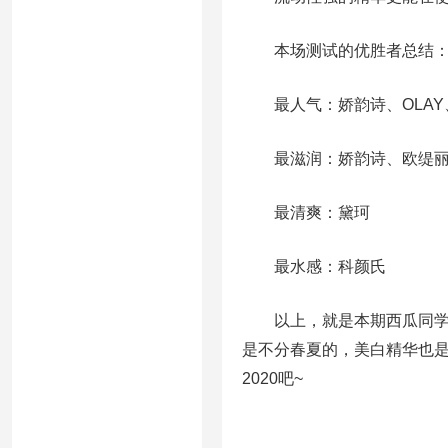
本场测试的优胜者总结
最人气：娇韵诗、OLAY
最滋润：娇韵诗、欧缇丽、
最清爽：黛珂
最水感：科颜氏
以上，就是本期西瓜同学为
是不分春夏的，美白精华也
2020吧~