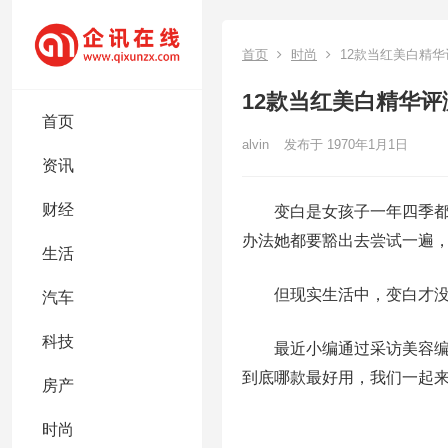
首页
时尚
12款当红美白精华
12款当红美白精华评
首页
alvin
发布于 1970年1月1日
资讯
财经
变白是女孩子一年四季都要
办法她都要豁出去尝试一遍，
生活
但现实生活中，变白才没有
汽车
科技
最近小编通过采访美容编辑
到底哪款最好用，我们一起来
房产
时尚