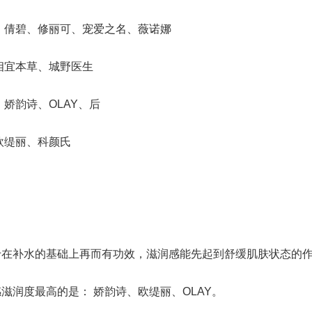
倩碧、修丽可、宠爱之名、薇诺娜
宜本草、城野医生
娇韵诗、OLAY、后
缇丽、科颜氏
补水的基础上再而有功效，滋润感能先起到舒缓肌肤状态的
润度最高的是： 娇韵诗、欧缇丽、OLAY。