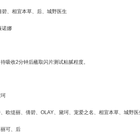
碧、相宜本草、后、城野医生
薇诺娜
吸收2分钟后蘸取闪片测试粘腻程度。
珂
欧缇丽、倩碧、OLAY、黛珂、宠爱之名、相宜本草、城野医
丽可、后