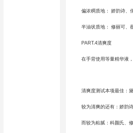
偏浓稠质地： 娇韵诗、倩
半油状质地： 修丽可、
PART.4清爽度
在手背使用等量精华液，待
清爽度测试本项最佳：黛
较为清爽的还有：娇韵诗、
而较为粘腻：科颜氏、修