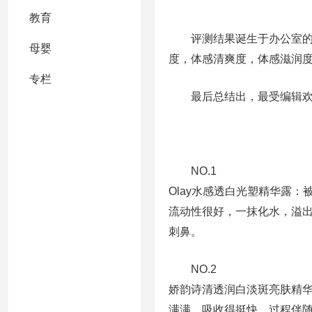
教育
评测结果诞生于办公室的1
母婴
度，体感清爽度，体感滋润度
专栏
最后总结出，最受编辑欢迎
NO.1
Olay水感透白光塑精华露
流动性很好，一抹化水，溢
刺鼻。
NO.2
娇韵诗清透润白淡斑亮肤精华
满满，吸收得挺快，过程伴