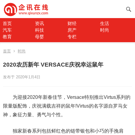
首页
资讯
财经
生活
汽车
科技
房产
时尚
教育
母婴
专栏
首页
时尚
2020农历新年 VERSACE庆祝幸运鼠年
发布于 2020年1月4日
为迎接2020年新春佳节，Versace特别推出Virtus系列的
限量版配饰，庆祝满载吉祥的鼠年!Virtus的名字源自罗马女
神，象征力量、勇气与个性。
独家新春系列包括鲜红色的链带银包和小巧的手挽肩