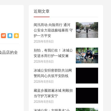
近期文章
闻汛而动 向险而行 通河
公安全力迎战极端暴雨 守
护一方平安
2026年8月6日
别怕，有我们在！ 冰城公
妆品店的全
安逆水而行护一城安澜
2026年8月6日
冰城公安织密群防共治网
警民同心共筑平安防线
2026年8月6日
藏蓝步履踏遍冰城 刚毅担
当守护万家安宁
2026年8月6日
冰城公安：文明养犬“小