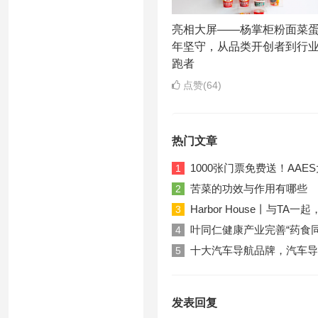
亮相大屏——杨掌柜粉面菜
年坚守，从品类开创者到行
跑者
点赞(64)
热门文章
1000张门票免费送！AA
1
苦菜的功效与作用有哪些
2
Harbor House丨与T
3
叶同仁健康产业完善“药食
4
十大汽车导航品牌，汽车导
5
发表回复