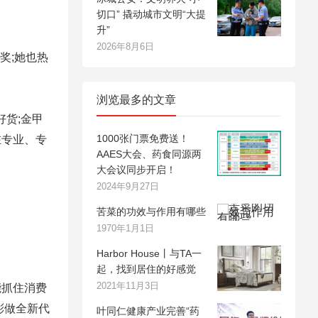
切口” 撬动城市文明“大提
升”
2026年8月6日
奖;她也热
浏览最多的文章
好货;金甲
1000张门票免费送！
在专业、专
AAES大会、药食同源两
大会议同步开启！
2024年9月27日
苦菜的功效与作用有哪些
1970年1月1日
Harbor House丨与TA一
起，找到居住的好感觉
2021年11月3日
抓住消费
彤做全新代
叶同仁健康产业完善“药