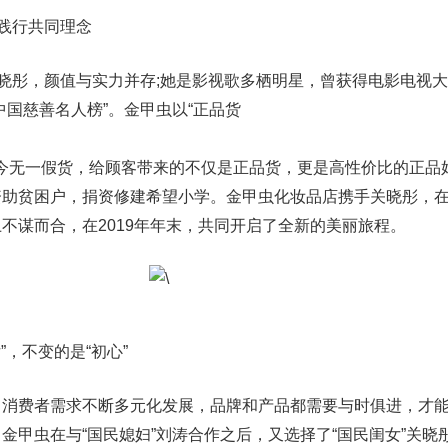
践行共同理念
彤，颜值与实力并存;她是影视歌多栖明星，曾获得电影电视大
中国慈善名人榜”。金甲虫以“正品货
至今无一假货，给顾客带来的不仅是正品货，更是高性价比的正品
资助贫困户，捐资修建希望小学。金甲虫化妆品店携手关晓彤，
不谋而合，在2019年年末，共同开启了全新的美丽旅程。
，不变的是“初心”
费者需求不断多元化发展，品牌和产品都需要与时俱进，才能
金甲虫在与“国民媳妇”刘涛合作之后，又选择了“国民闺女”关晓