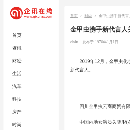
首页
时尚
金甲虫携手新代言
金甲虫携手新代言人
首页
alvin
发布于 1970年1月1日
资讯
财经
2019年12月，金甲虫化
新代言人。
生活
汽车
科技
四川金甲虫云商商贸有限公
房产
中国内地女演员关晓彤(右
时尚