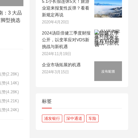
5.1小长假连休5天！旅游
业迎来报复性反弹？看看
南：3 大品
新规定再说
与脚型挑选
2020年4月20日
2024汤臣倍健三季度财报
公开，以变革应对VDS新
挑战与新机遇
2024年11月19日
企业市场拓展的机遇
2024年3月15日
赞(2.28K)
赞(4.14K)
赞(4.28K)
标签
赞(4.21K)
赞(4.24K)
浦发银行
深中通道
车险