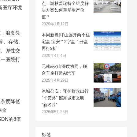
点：瀚秋普瑞特全维度解
新医疗环境
决方案如何重塑生产价
值？
2026年1月12日
，浪潮凭
本周新盘|坪山连开两个住
计算、存储、
宅盘 宝安＂2字盘＂开盘
再打9折
度、弹性交
2020年4月4日
第一医院打
元戎&火山深度协同，联
合车企打造AI汽车
2025年4月29日
冰城公安：守护群众出行
“平安路” 擦亮城市文明
杂度降低
“新名片”
裸金
2026年5月26日
DN的8倍
标签