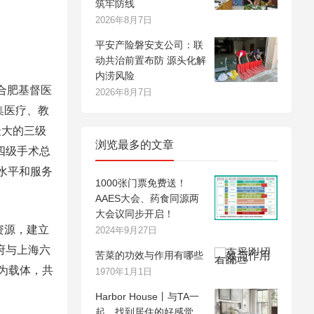
筑牢防线
2026年8月7日
平安产险磐安支公司：联
动共治前置布防 源头化解
内涝风险
合肥基督医
2026年8月7日
集医疗、教
最大的三级
浏览最多的文章
四级手术总
水平和服务
1000张门票免费送！
AAES大会、药食同源两
大会议同步开启！
资源，建立
2024年9月27日
府与上海六
苦菜的功效与作用有哪些
为载体，共
1970年1月1日
Harbor House丨与TA一
起，找到居住的好感觉