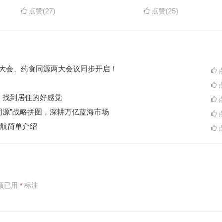
点赞(27)
点赞(25)
ES大会、药食同源两大会议同步开启！
点
点
A一起，找到居住的好感觉
点
同源”战略拼图，深耕万亿蓝海市场
点
航简单介绍
点
项已用
*
标注