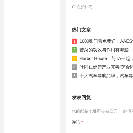
点赞(22)
热门文章
1000张门票免费送！AA
1
苦菜的功效与作用有哪些
2
Harbor House丨与T
3
叶同仁健康产业完善“药食
4
十大汽车导航品牌，汽车导
5
发表回复
您的邮箱地址不会被公开。
必填
评论
*