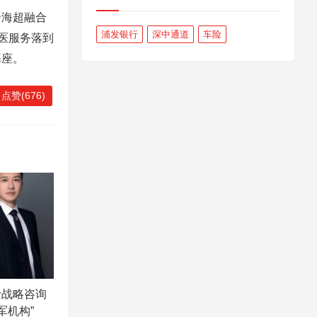
海超融合
浦发银行
深中通道
车险
医服务落到
基座。
点赞(676)
士战略咨询
军机构”