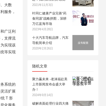
、大数
2021年11月3日
便利服务，
叶同仁健康产业完善“药
食同源”战略拼图，深耕
万亿蓝海市场
2023年4月28日
和广泛利
十大汽车导航品牌，汽车
平，支撑流
导航简单介绍
。为实现该
2020年2月26日
系统等实现
随机文章
聚力赢未来 -老涞福赴美
务系统的
上市新闻发布会盛大举
办！
和灵活扩展
2024年9月14日
 T 形
破解表面处理行业四大痛
信息化服务