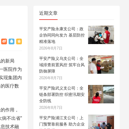
近期文章
平安产险永康支公司：政
企协同同向发力 基层防控
精准落地
2026年8月7日
平安产险义乌支公司：全
的新局
域排查前置风控 筑牢台风
一医院作为
防御屏障
实现集团内
2026年8月7日
享的医疗数
平安产险武义支公司：全
链条部署防控 织密汛期安
全防线
2026年8月7日
的作用，
平安产险浦江支公司：上
病不出省”
门预警靠前服务 助力企业
信息技术融