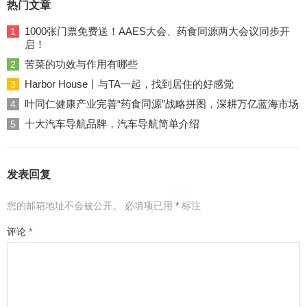
热门文章
1000张门票免费送！AAES大会、药食同源两大会议同步开
1
启！
苦菜的功效与作用有哪些
2
Harbor House丨与TA一起，找到居住的好感觉
3
叶同仁健康产业完善“药食同源”战略拼图，深耕万亿蓝海市场
4
十大汽车导航品牌，汽车导航简单介绍
5
发表回复
您的邮箱地址不会被公开。
必填项已用
*
标注
评论
*