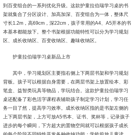
到百变组合的一系列优化升级。这款护童拉伯瑞学习桌的书
架就集合了分区设计、加高加深、百变组合为一体，整体尺
寸长1.2m，高69cm，深22cm，孩子常用的A4、A5开本的书
本基本都能放下。整个书架根据功能特性可以分为学习规划
区、成长收纳区、百变收纳区、趣味收纳区。
护童拉伯瑞学习桌新品上市
其中，学习规划区主要指右侧上下两层书架和学习规划
背板。孩子可以根据自身需要，在两层书架上放置绘本、彩
笔盒、益智类玩具等物品，学玩结合。这款护童拉伯瑞学习
桌还配备了彩色活字课程表辅助孩子制定学习计划，学习任
务一目了然，提高学习效率。成长收纳区指的是书架左侧的
上下两层书架，上方可放A5书本、证书、奖杯等，记录孩子
进步的每个瞬间，下方超大的置物空间就可以根据孩子成长
的每个阶段不同特性开发各种收纳功能：学龄前放儿童读