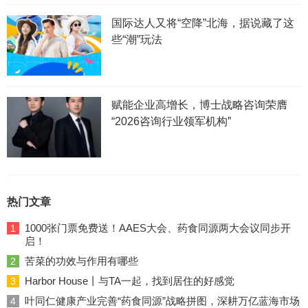
国际达人又将“空降”北海，据说藏了这
些“潮”玩法
赋能企业高增长，博士战略咨询荣膺
“2026咨询行业领军机构”
热门文章
1000张门票免费送！AAES大会、药食同源两大会议同步开
1
启！
苦菜的功效与作用有哪些
2
Harbor House丨与TA一起，找到居住的好感觉
3
叶同仁健康产业完善“药食同源”战略拼图，深耕万亿蓝海市场
4