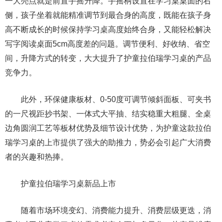
一大亮点就是前置手摇升降。手摇柄设置在学习桌桌面的右
侧，孩子坐着就能精准调节到最合身的高度，既能在孩子身
高不断成长的时候保持学习桌高度始终合身，又能轻松解决
写字阅读桌面5cm高度差的问题。调节便利、好收纳、省空
间，升降方式的转变，大大提升了护童拉伯瑞学习桌的产品
竞争力。
此外，环保健康板材、0-50度可调节倾斜面板、可夹书
的一尺视距抄书架、一体式大平抽、结实稳重大粗腿、全桌
边角圆润工艺等板材优势及细节设计优势，为护童这款拉伯
瑞学习桌的上市提供了强大的助推力，势必会引起广大消费
者的兴趣和热捧。
护童拉伯瑞学习桌新品上市
随着市场环境变幻、消费能力提升、消费层级更迭，消