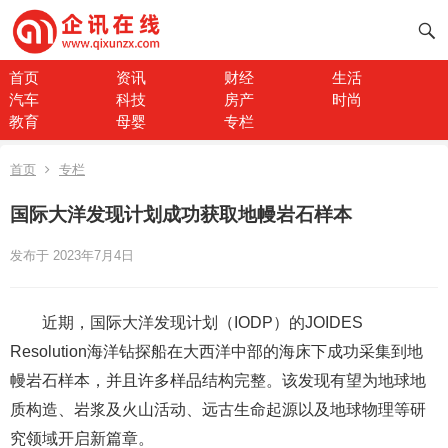
首页
资讯
财经
生活
汽车
科技
房产
时尚
教育
母婴
专栏
首页
专栏
国际大洋发现计划成功获取地幔岩石样本
发布于 2023年7月4日
近期，国际大洋发现计划（IODP）的JOIDES
Resolution海洋钻探船在大西洋中部的海床下成功采集到地
幔岩石样本，并且许多样品结构完整。该发现有望为地球地
质构造、岩浆及火山活动、远古生命起源以及地球物理等研
究领域开启新篇章。