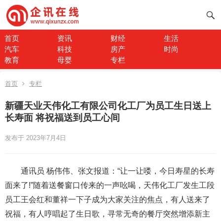
首页
资讯
财经
生活
汽车
科技
房产
时尚
教育
母婴
专栏
首页
专栏
新疆天业天伟化工有限公司化工厂为员工生日送上
长寿面 将祝福送到员工心间
发布于 2023年7月4日
通讯员 杨伟伟、张文报道：“让一让喽，今日寿星的长寿
面来了!”随着送餐窗口传来的一声吆喝，天伟化工厂发生工段
员工王会红和董祥一下子成为大家关注的焦点，有人送来了
祝福，有人哼唱起了生日歌，寻常无奇的餐厅突然增添新主