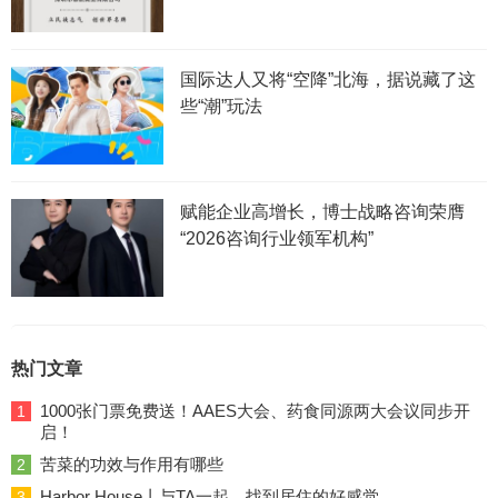
国际达人又将“空降”北海，据说藏了这
些“潮”玩法
赋能企业高增长，博士战略咨询荣膺
“2026咨询行业领军机构”
热门文章
1000张门票免费送！AAES大会、药食同源两大会议同步开
1
启！
苦菜的功效与作用有哪些
2
Harbor House丨与TA一起，找到居住的好感觉
3