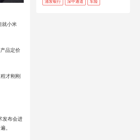
浦发银行
深中通道
车险
但就小米
大产品定价
征程才刚刚
术发布会进
个遍。