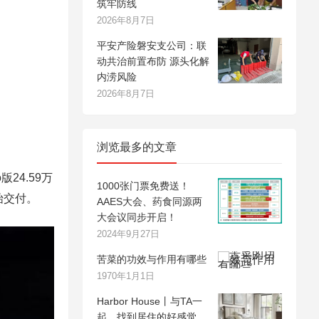
筑牢防线
2026年8月7日
平安产险磐安支公司：联
动共治前置布防 源头化解
内涝风险
2026年8月7日
浏览最多的文章
24.59万
1000张门票免费送！
始交付。
AAES大会、药食同源两
大会议同步开启！
2024年9月27日
苦菜的功效与作用有哪些
1970年1月1日
Harbor House丨与TA一
起，找到居住的好感觉