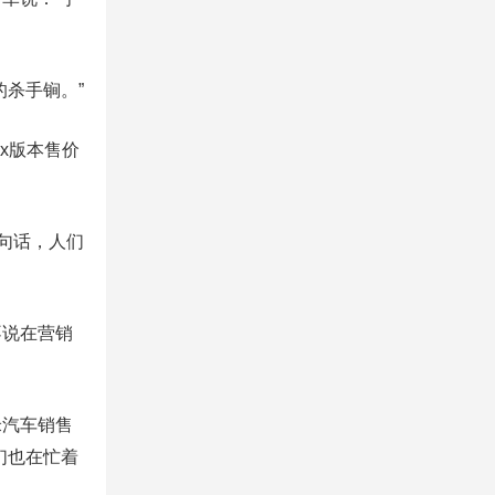
杀手锏。”
x版本售价
句话，人们
不说在营销
米汽车销售
们也在忙着