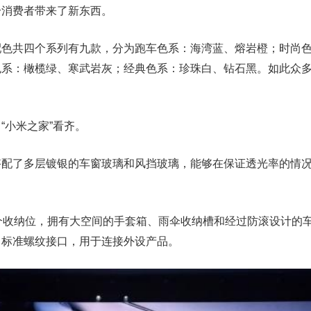
给消费者带来了新东西。
配色共四个系列有九款，分为跑车色系：海湾蓝、熔岩橙；时尚
色系：橄榄绿、寒武岩灰；经典色系：珍珠白、钻石黑。如此众
“小米之家”看齐。
搭配了多层镀银的车窗玻璃和风挡玻璃，能够在保证透光率的情
2个收纳位，拥有大空间的手套箱、雨伞收纳槽和经过防滚设计的
了标准螺纹接口，用于连接外设产品。