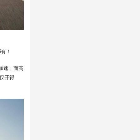
都有！
百加速；而高
不仅开得