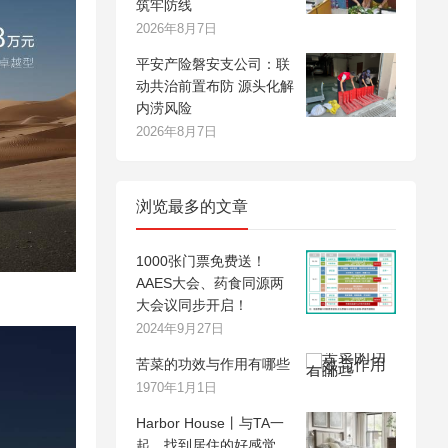
筑牢防线
2026年8月7日
平安产险磐安支公司：联
动共治前置布防 源头化解
内涝风险
2026年8月7日
浏览最多的文章
1000张门票免费送！
AAES大会、药食同源两
大会议同步开启！
2024年9月27日
苦菜的功效与作用有哪些
1970年1月1日
Harbor House丨与TA一
起，找到居住的好感觉