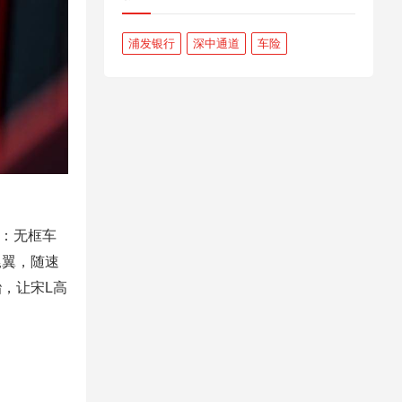
浦发银行
深中通道
车险
”：无框车
尾翼，随速
，让宋L高