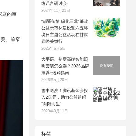
络谣言研讨会
2024年11月21日
家庭的审
“邮驿传情 绿化三北”邮政
公益示范林建设暨六五环
境日主题公益活动在甘肃
尾翼、前窄
嘉峪关举行
2026年6月5日
大平层、别墅高端智能照
明套装怎么选？2026品牌
推荐+选购指南
2026年5月20日
雪中送炭！腾讯基金会投
入2亿元，助力公益组织
“向阳而生”
2020年9月11日
标签