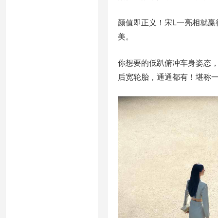
颜值即正义！宋L一亮相就赢
美。
你想要的低趴俯冲车身姿态
后宽轮胎，通通都有！堪称