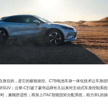
在身后的，是它的极致操控。CTB电池车身一体化技术让车身扭
百万级豪华SUV；云辇-C打破了豪华品牌长久以来对主动式车身控制系
时，兼顾舒适性；再加上iTAC智能扭矩分配系统，助力宋L的