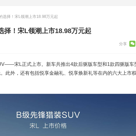
选择！宋L领潮上市18.98万元起
择！宋L领潮上市18.98万元起
UV——宋L正式上市。新车共推出4款后驱版车型和1款四驱版车
98万元。此外，还有包括悦享金融礼、悦享焕新礼等在内的六大上市