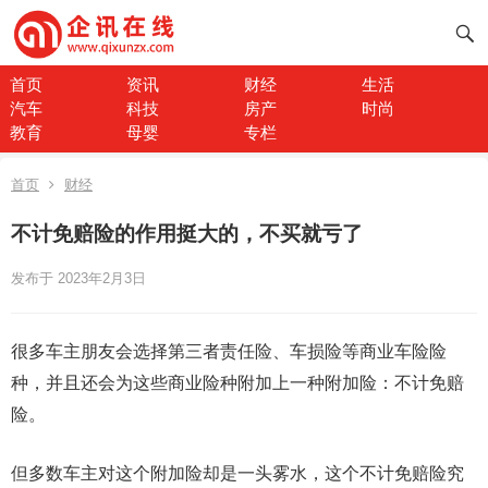
首页
资讯
财经
生活
汽车
科技
房产
时尚
教育
母婴
专栏
首页
财经
不计免赔险的作用挺大的，不买就亏了
发布于 2023年2月3日
很多车主朋友会选择第三者责任险、车损险等商业车险险
种，并且还会为这些商业险种附加上一种附加险：不计免赔
险。
但多数车主对这个附加险却是一头雾水，这个不计免赔险究