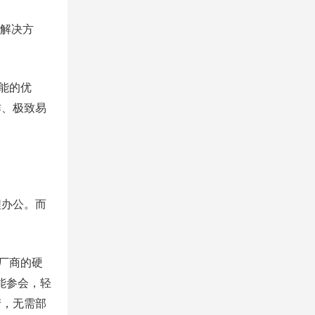
议解决方
能的优
作、极致易
办公。而
厂商的硬
能参会，轻
产，无需部