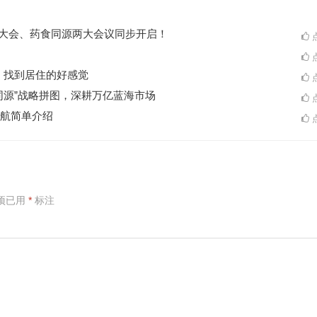
ES大会、药食同源两大会议同步开启！
点
点
A一起，找到居住的好感觉
点
同源”战略拼图，深耕万亿蓝海市场
点
航简单介绍
点
项已用
*
标注