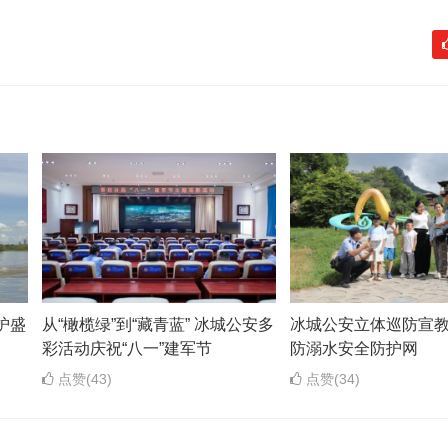
护盛
从“橄榄绿”到“藏青蓝” 冰城公安多
冰城公安立体巡防宣教
彩活动庆祝“八一”建军节
防溺水安全防护网
点赞(43)
点赞(34)