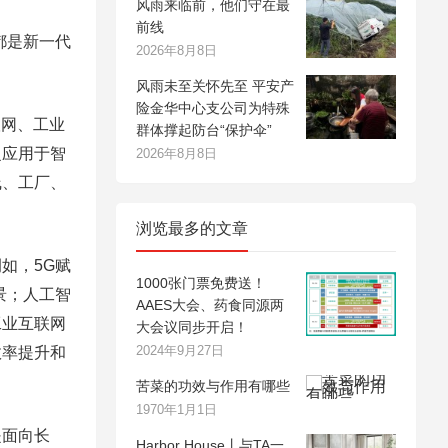
风雨来临前，他们守在最
前线
都是新一代
2026年8月8日
风雨未至关怀先至 平安产
险金华中心支公司为特殊
联网、工业
群体撑起防台“保护伞”
泛应用于智
2026年8月8日
线、工厂、
浏览最多的文章
如，5G赋
1000张门票免费送！
景；人工智
AAES大会、药食同源两
工业互联网
大会议同步开启！
2024年9月27日
效率提升和
苦菜的功效与作用有哪些
1970年1月1日
是面向长
Harbor House丨与TA一