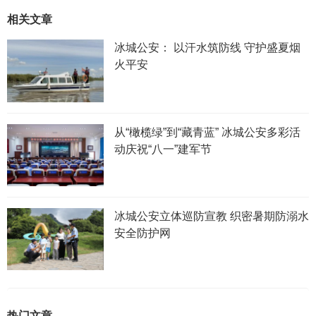
相关文章
冰城公安： 以汗水筑防线 守护盛夏烟
火平安
从“橄榄绿”到“藏青蓝” 冰城公安多彩活
动庆祝“八一”建军节
冰城公安立体巡防宣教 织密暑期防溺水
安全防护网
热门文章