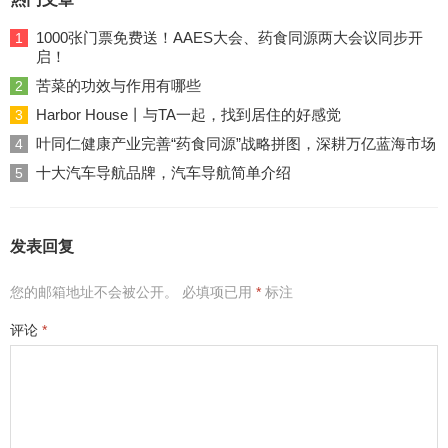
1000张门票免费送！AAES大会、药食同源两大会议同步开
1
启！
苦菜的功效与作用有哪些
2
Harbor House丨与TA一起，找到居住的好感觉
3
叶同仁健康产业完善“药食同源”战略拼图，深耕万亿蓝海市场
4
十大汽车导航品牌，汽车导航简单介绍
5
发表回复
您的邮箱地址不会被公开。
必填项已用
*
标注
评论
*