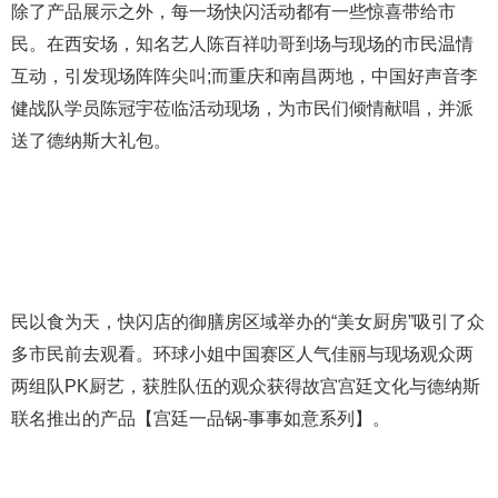
除了产品展示之外，每一场快闪活动都有一些惊喜带给市
民。在西安场，知名艺人陈百祥叻哥到场与现场的市民温情
互动，引发现场阵阵尖叫;而重庆和南昌两地，中国好声音李
健战队学员陈冠宇莅临活动现场，为市民们倾情献唱，并派
送了德纳斯大礼包。
民以食为天，快闪店的御膳房区域举办的“美女厨房”吸引了众
多市民前去观看。环球小姐中国赛区人气佳丽与现场观众两
两组队PK厨艺，获胜队伍的观众获得故宫宫廷文化与德纳斯
联名推出的产品【宫廷一品锅-事事如意系列】。