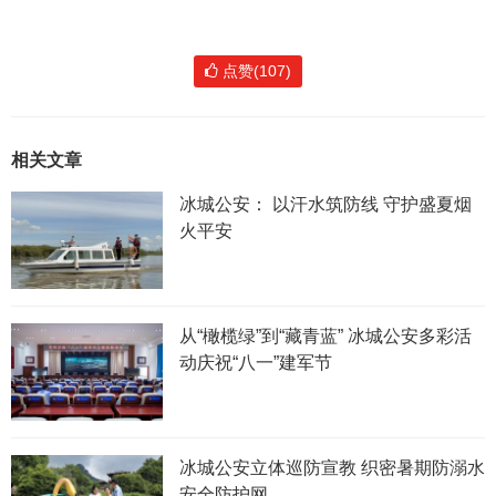
点赞(107)
相关文章
冰城公安： 以汗水筑防线 守护盛夏烟
火平安
从“橄榄绿”到“藏青蓝” 冰城公安多彩活
动庆祝“八一”建军节
冰城公安立体巡防宣教 织密暑期防溺水
安全防护网