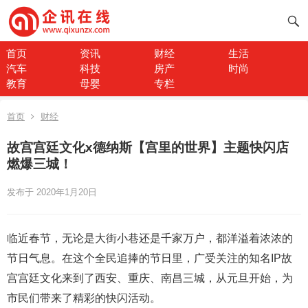
首页
资讯
财经
生活
汽车
科技
房产
时尚
教育
母婴
专栏
首页
财经
故宫宫廷文化x德纳斯【宫里的世界】主题快闪店
燃爆三城！
发布于 2020年1月20日
临近春节，无论是大街小巷还是千家万户，都洋溢着浓浓的
节日气息。在这个全民追捧的节日里，广受关注的知名IP故
宫宫廷文化来到了西安、重庆、南昌三城，从元旦开始，为
市民们带来了精彩的快闪活动。