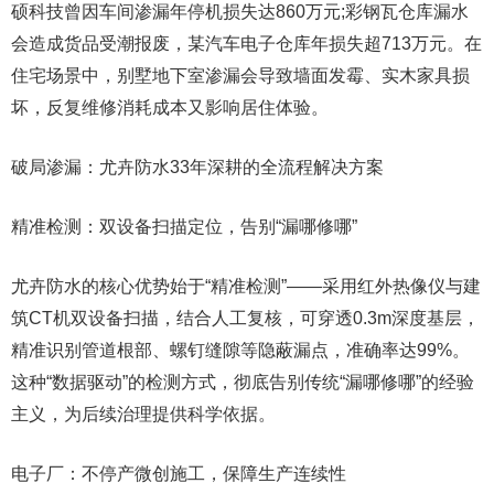
硕科技曾因车间渗漏年停机损失达860万元;彩钢瓦仓库漏水
会造成货品受潮报废，某汽车电子仓库年损失超713万元。在
住宅场景中，别墅地下室渗漏会导致墙面发霉、实木家具损
坏，反复维修消耗成本又影响居住体验。
破局渗漏：尤卉防水33年深耕的全流程解决方案
精准检测：双设备扫描定位，告别“漏哪修哪”
尤卉防水的核心优势始于“精准检测”——采用红外热像仪与建
筑CT机双设备扫描，结合人工复核，可穿透0.3m深度基层，
精准识别管道根部、螺钉缝隙等隐蔽漏点，准确率达99%。
这种“数据驱动”的检测方式，彻底告别传统“漏哪修哪”的经验
主义，为后续治理提供科学依据。
电子厂：不停产微创施工，保障生产连续性