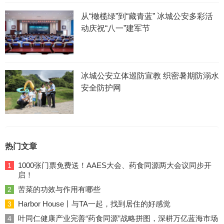
从“橄榄绿”到“藏青蓝” 冰城公安多彩活
动庆祝“八一”建军节
冰城公安立体巡防宣教 织密暑期防溺水
安全防护网
热门文章
1000张门票免费送！AAES大会、药食同源两大会议同步开
1
启！
苦菜的功效与作用有哪些
2
Harbor House丨与TA一起，找到居住的好感觉
3
叶同仁健康产业完善“药食同源”战略拼图，深耕万亿蓝海市场
4