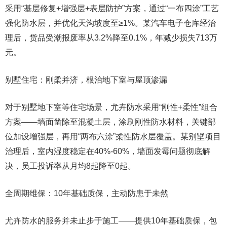
采用“基层修复+增强层+表层防护”方案，通过“一布四涂”工艺
强化防水层，并优化天沟坡度至≥1%。某汽车电子仓库经治
理后，货品受潮报废率从3.2%降至0.1%，年减少损失713万
元。
别墅住宅：刚柔并济，根治地下室与屋顶渗漏
对于别墅地下室等住宅场景，尤卉防水采用“刚性+柔性”组合
方案——墙面凿除至混凝土层，涂刷刚性防水材料，关键部
位加设增强层，再用“两布六涂”柔性防水层覆盖。某别墅项目
治理后，室内湿度稳定在40%-60%，墙面发霉问题彻底解
决，员工投诉率从月均8起降至0起。
全周期维保：10年基础质保，主动防患于未然
尤卉防水的服务并未止步于施工——提供10年基础质保，包