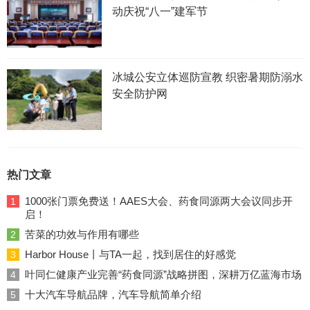
动庆祝“八一”建军节
冰城公安立体巡防宣教 织密暑期防溺水
安全防护网
热门文章
1000张门票免费送！AAES大会、药食同源两大会议同步开
1
启！
苦菜的功效与作用有哪些
2
Harbor House丨与TA一起，找到居住的好感觉
3
叶同仁健康产业完善“药食同源”战略拼图，深耕万亿蓝海市场
4
十大汽车导航品牌，汽车导航简单介绍
5