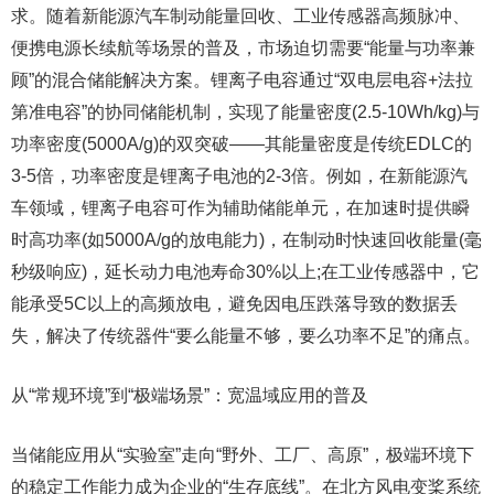
求。随着新能源汽车制动能量回收、工业传感器高频脉冲、
便携电源长续航等场景的普及，市场迫切需要“能量与功率兼
顾”的混合储能解决方案。锂离子电容通过“双电层电容+法拉
第准电容”的协同储能机制，实现了能量密度(2.5-10Wh/kg)与
功率密度(5000A/g)的双突破——其能量密度是传统EDLC的
3-5倍，功率密度是锂离子电池的2-3倍。例如，在新能源汽
车领域，锂离子电容可作为辅助储能单元，在加速时提供瞬
时高功率(如5000A/g的放电能力)，在制动时快速回收能量(毫
秒级响应)，延长动力电池寿命30%以上;在工业传感器中，它
能承受5C以上的高频放电，避免因电压跌落导致的数据丢
失，解决了传统器件“要么能量不够，要么功率不足”的痛点。
从“常规环境”到“极端场景”：宽温域应用的普及
当储能应用从“实验室”走向“野外、工厂、高原”，极端环境下
的稳定工作能力成为企业的“生存底线”。在北方风电变桨系统