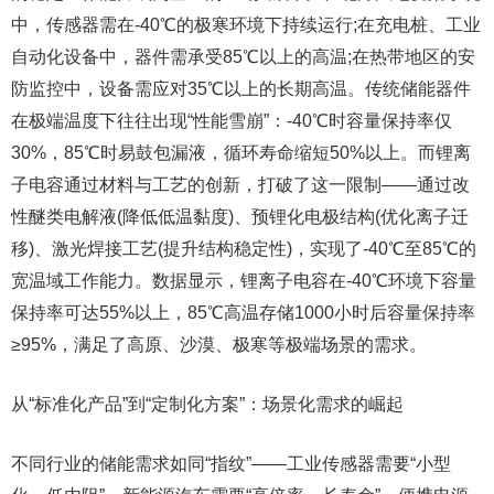
中，传感器需在-40℃的极寒环境下持续运行;在充电桩、工业
自动化设备中，器件需承受85℃以上的高温;在热带地区的安
防监控中，设备需应对35℃以上的长期高温。传统储能器件
在极端温度下往往出现“性能雪崩”：-40℃时容量保持率仅
30%，85℃时易鼓包漏液，循环寿命缩短50%以上。而锂离
子电容通过材料与工艺的创新，打破了这一限制——通过改
性醚类电解液(降低低温黏度)、预锂化电极结构(优化离子迁
移)、激光焊接工艺(提升结构稳定性)，实现了-40℃至85℃的
宽温域工作能力。数据显示，锂离子电容在-40℃环境下容量
保持率可达55%以上，85℃高温存储1000小时后容量保持率
≥95%，满足了高原、沙漠、极寒等极端场景的需求。
从“标准化产品”到“定制化方案”：场景化需求的崛起
不同行业的储能需求如同“指纹”——工业传感器需要“小型