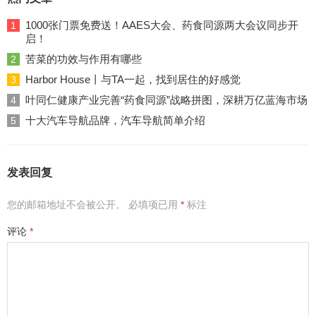
1000张门票免费送！AAES大会、药食同源两大会议同步开
1
启！
苦菜的功效与作用有哪些
2
Harbor House丨与TA一起，找到居住的好感觉
3
叶同仁健康产业完善“药食同源”战略拼图，深耕万亿蓝海市场
4
十大汽车导航品牌，汽车导航简单介绍
5
发表回复
您的邮箱地址不会被公开。
必填项已用
*
标注
评论
*