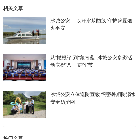
相关文章
冰城公安： 以汗水筑防线 守护盛夏烟
火平安
从“橄榄绿”到“藏青蓝” 冰城公安多彩活
动庆祝“八一”建军节
冰城公安立体巡防宣教 织密暑期防溺水
安全防护网
热门文章