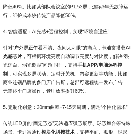
降低40%。比如某部队会议室的P1.53屏，连续3年无故障运
行，维护成本较传统产品降低50%。
4. 智能适配：AI光感+远程控制，实现“环境自适应”
针对“户外屏正午看不清、夜间太刺眼”的痛点，卡迪富搭载
AI
光感芯片
，可根据环境亮度自动调节亮度与对比度，解决“强
光泛白、弱光刺眼”问题;同时，支持
手机APP/电脑远程控
制
，可实现多屏联动、定时开关机、内容更新等功能，比如
商业连锁品牌的多门店广告屏，总部可远程统一发布广告，
无需逐个门店操作，管理效率提升60%。
5. 定制化创意：20mm曲率+7-15天周期，满足“个性化需求”
传统LED屏的“固定形态”无法适应弧形展厅、球形舞台等特殊
场景。卡迪富通过
模块化拼接技术
，支持平面、弧形、球形