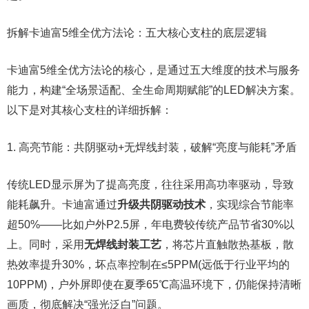
拆解卡迪富5维全优方法论：五大核心支柱的底层逻辑
卡迪富5维全优方法论的核心，是通过五大维度的技术与服务
能力，构建“全场景适配、全生命周期赋能”的LED解决方案。
以下是对其核心支柱的详细拆解：
1. 高亮节能：共阴驱动+无焊线封装，破解“亮度与能耗”矛盾
传统LED显示屏为了提高亮度，往往采用高功率驱动，导致
能耗飙升。卡迪富通过
升级共阴驱动技术
，实现综合节能率
超50%——比如户外P2.5屏，年电费较传统产品节省30%以
上。同时，采用
无焊线封装工艺
，将芯片直触散热基板，散
热效率提升30%，坏点率控制在≤5PPM(远低于行业平均的
10PPM)，户外屏即使在夏季65℃高温环境下，仍能保持清晰
画质，彻底解决“强光泛白”问题。