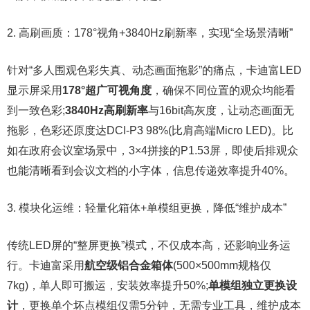
2. 高刷画质：178°视角+3840Hz刷新率，实现“全场景清晰”
针对“多人围观色彩失真、动态画面拖影”的痛点，卡迪富LED
显示屏采用
178°超广可视角度
，确保不同位置的观众均能看
到一致色彩;
3840Hz高刷新率
与16bit高灰度，让动态画面无
拖影，色彩还原度达DCI-P3 98%(比肩高端Micro LED)。比
如在政府会议室场景中，3×4拼接的P1.53屏，即使后排观众
也能清晰看到会议文档的小字体，信息传递效率提升40%。
3. 模块化运维：轻量化箱体+单模组更换，降低“维护成本”
传统LED屏的“整屏更换”模式，不仅成本高，还影响业务运
行。卡迪富采用
航空级铝合金箱体
(500×500mm规格仅
7kg)，单人即可搬运，安装效率提升50%;
单模组独立更换设
计
，更换单个坏点模组仅需5分钟，无需专业工具，维护成本