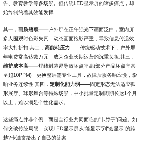
告、教育教学等多场景。但传统LED显示屏的诸多痛点，却
始终制约着其效能发挥：
其一，
画质瓶颈
——户外屏在正午强光下画面泛白，室内屏
多人围观时色彩失真，动态画面拖影严重，导致信息传递效
率大打折扣;其二，
高能耗压力
——传统驱动技术下，户外屏
年电费常高达数万元，成为企业长期运营的沉重负担;其三，
维护成本高
——焊线封装易导致坏点率高(部分产品坏点率甚
至超10PPM)，更换整屏需专业工具，故障后服务响应慢，影
响业务连续性;其四，
定制化能力弱
——固定形态无法适应弧
形展厅、球形舞台等特殊场景，中小批量定制周期长达1个月
以上，难以满足个性化需求。
这些痛点并非个例，而是全行业共同面临的“卡脖子”问题。如
何突破传统局限，实现LED显示屏从“能显示”到“会显示”的跨
越?卡迪富给出了自己的答案。