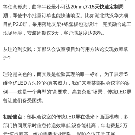
等任意形态，曲率半径最小可达20mm;
7-15天快速定制周
期
，即使中小批量订单也能快速响应。比如湖北武汉华大项
目的P2.0屏，采用落地支架+铝塑板包边设计，完美融合施工
现场环境，安装周期仅3天，客户满意度达98%。
从理论到实践：某部队会议室项目如何用方法论实现效率跃
迁?
理论是灰色的，而实践是检验真理的唯一标准。为了展示“5
维全优LED方法论”的真实威力，我们来看某部队会议室的案
例——这是一个典型的“高要求、高复杂度”场景，传统LED屏
曾让他们备受困扰。
初始痛点
：部队会议室的传统LED屏在强光下画面模糊，多
部门协同展示时信息传递效率低;设备能耗高，年电费超3万
元;坏点率高，维护需要专业团队，影响会议正常开展。