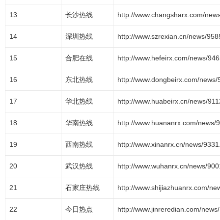
13
长沙热线
http://www.changsharx.com/news
14
深圳热线
http://www.szrexian.cn/news/958
15
合肥在线
http://www.hefeirx.com/news/946
16
东北热线
http://www.dongbeirx.com/news/
17
华北热线
http://www.huabeirx.cn/news/911
18
华南热线
http://www.huananrx.com/news/9
19
西南热线
http://www.xinanrx.cn/news/9331
20
武汉热线
http://www.wuhanrx.cn/news/900
21
石家庄热线
http://www.shijiazhuanrx.com/ne
22
今日热点
http://www.jinreredian.com/news