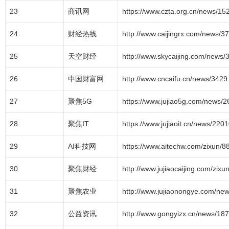
23
商讯网
https://www.czta.org.cn/news/15
24
财经热线
http://www.caijingrx.com/news/3
25
天空财经
http://www.skycaijing.com/news/
26
中国财富网
http://www.cncaifu.cn/news/3429
27
聚焦5G
https://www.jujiao5g.com/news/2
28
聚焦IT
https://www.jujiaoit.cn/news/2201
29
AI科技网
https://www.aitechw.com/zixun/8
30
聚焦财经
http://www.jujiaocaijing.com/zixu
31
聚焦农业
http://www.jujiaonongye.com/ne
32
公益资讯
http://www.gongyizx.cn/news/187