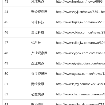
43
环球热点
http://www.hqrdw.cn/news/6895.
44
财经观察网
http://www.zxyjj.cn/news/3391.ht
45
环球科技
http://www.hqkejiw.com/news/29
46
壹点科技
http://www.ydkjw.com.cn/news/2
47
锐科技
http://www.ruikejiw.com/news/30
48
产业观察网
http://www.cygcw.com.cn/news/6
49
企业焦点
http://www.qiyejiaodian.com/new
50
香港资讯网
http://www.xgzxw.com.cn/news/1
51
财经快讯
http://www.lcjzg.com/news/6499.
52
公益快讯
http://www.charitynews.cn/news/
53
财经周刊
http://www.caijingzk.cn/news/756