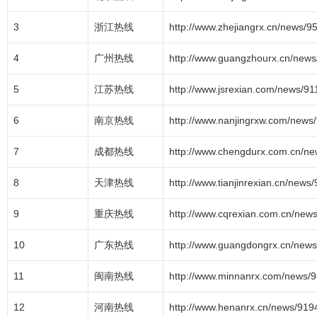
3
浙江热线
http://www.zhejiangrx.cn/news/9
4
广州热线
http://www.guangzhourx.cn/news
5
江苏热线
http://www.jsrexian.com/news/91
6
南京热线
http://www.nanjingrxw.com/news
7
成都热线
http://www.chengdurx.com.cn/ne
8
天津热线
http://www.tianjinrexian.cn/news
9
重庆热线
http://www.cqrexian.com.cn/new
10
广东热线
http://www.guangdongrx.cn/news
11
闽南热线
http://www.minnanrx.com/news/9
12
河南热线
http://www.henanrx.cn/news/919