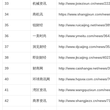
33
机械资讯
http://www.jixiezixun.cn/news/22
34
商机讯
https://www.shangjixun.com/new
35
锐财经
http://www.ruicaijing.net/news/38
36
一美时尚
http://www.ymeitu.com/news/364
37
洞见财经
http://www.djcaijing.com/news/3
38
即刻财经
http://www.jkcaijing.cn/news/402
39
财商网
http://www.caishangw.net/news/
40
环球商讯网
http://www.hqsxw.com.cn/news/7
41
湾区资讯
http://www.wangquzixun.com/ne
42
商界资讯
http://www.shangjiezx.cn/news/7