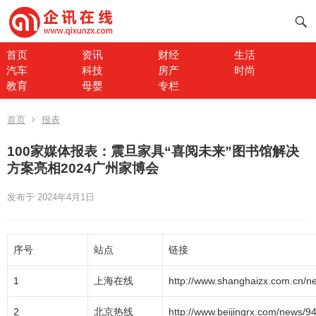
首页
资讯
财经
生活
汽车
科技
房产
时尚
教育
母婴
专栏
首页
报表
100家媒体报表：震旦家具“喜阅未来”图书馆解决
方案亮相2024广州家博会
发布于 2024年4月1日
序号
站点
链接
1
上海在线
http://www.shanghaizx.com.cn/n
2
北京热线
http://www.beijingrx.com/news/9