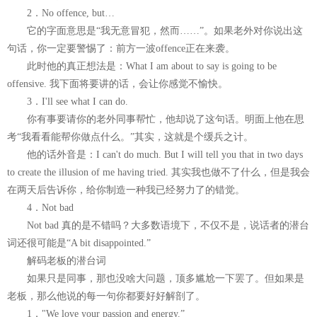
2．No offence, but…
它的字面意思是“我无意冒犯，然而……”。如果老外对你说出这
句话，你一定要警惕了：前方一波offence正在来袭。
此时他的真正想法是：What I am about to say is going to be
offensive. 我下面将要讲的话，会让你感觉不愉快。
3．I'll see what I can do.
你有事要请你的老外同事帮忙，他却说了这句话。明面上他在思
考“我看看能帮你做点什么。”其实，这就是个缓兵之计。
他的话外音是：I can't do much. But I will tell you that in two days
to create the illusion of me having tried. 其实我也做不了什么，但是我会
在两天后告诉你，给你制造一种我已经努力了的错觉。
4．Not bad
Not bad 真的是不错吗？大多数语境下，不仅不是，说话者的潜台
词还很可能是“A bit disappointed.”
解码老板的潜台词
如果只是同事，那也没啥大问题，顶多尴尬一下罢了。但如果是
老板，那么他说的每一句你都要好好解剖了。
1．"We love your passion and energy.”