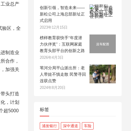
工业总产
创新引领，智造未来——
新松公司上海总部新址正
式启用
2023年12月15日
试验区，全
榜样教育获快手“年度潜
力伙伴奖”：互联网家庭
教育头部平台的创新之路
进制造业
2026年4月3日
大所合作，
苇河分局平山派出所：老
台，加强关
人带娃不慎走散 民警寻回
连获点赞
2024年8月20日
带头打造
模化，计划
标签
超5000
浦发银行
深中通道
车险