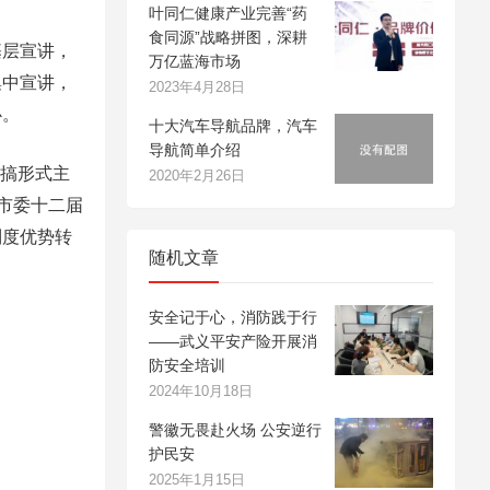
叶同仁健康产业完善“药
食同源”战略拼图，深耕
层宣讲，
万亿蓝海市场
集中宣讲，
2023年4月28日
心。
十大汽车导航品牌，汽车
导航简单介绍
不搞形式主
2020年2月26日
市委十二届
制度优势转
随机文章
安全记于心，消防践于行
——武义平安产险开展消
防安全培训
2024年10月18日
警徽无畏赴火场 公安逆行
护民安
2025年1月15日