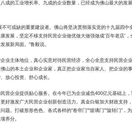
、八成的工业增长率、九成的企业数量，已经成为佛山最大的发
不可或缺的重要建设者。佛山将坚决贯彻落实党的十九届四中
康发展，坚定不移支持民营企业做优做大做强做成‘百年老店’，
发展新局面。”鲁毅说。
业主体地位，真心实意对待民营经济，全心全意支持民营企业
在佛山的本土企业和企业家，真正把企业家当自家人、把企业的
营、放心投资、舒心成长。
营企业提供贴心服务。在今年已为企业减负400亿元基础上，
，更好激发广大民营企业创新创造活力。真金白银加大财政支持
题。打破形形色色、各式各样的“卷帘门”“玻璃门”“旋转门”，
土壤养分。