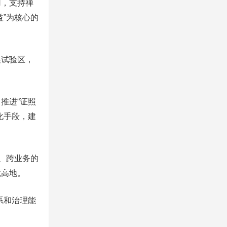
用，支持禅
”为核心的
试验区，
推进“证照
化手段，建
、跨业务的
境高地。
系和治理能