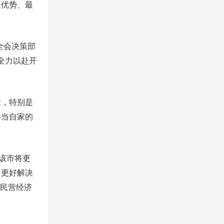
展优势、最
全会决策部
全力以赴开
，特别是
事当自家的
该市将更
，更好解决
为民营经济