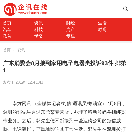
首页
资讯
财经
生活
汽车
科技
房产
时尚
教育
母婴
专栏
首页
资讯
广东消委会8月接到家用电子电器类投诉93件 排第
1
发布于 2019年12月10日
南方网讯 （全媒体记者/刘倩 通讯员/粤消宣）7月8日，
深圳的郭先生通过东莞某专营店，办理了移动号码并捆绑宽
带业务。之后，郭先生便不断接到一些追债公司的短信威
胁、电话骚扰，严重地影响其正常生活。郭先生在深圳拨打