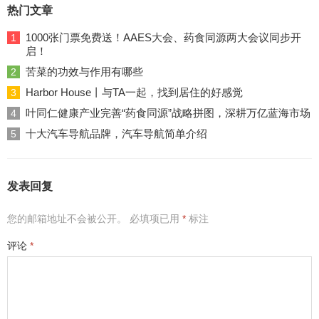
热门文章
1000张门票免费送！AAES大会、药食同源两大会议同步开
1
启！
苦菜的功效与作用有哪些
2
Harbor House丨与TA一起，找到居住的好感觉
3
叶同仁健康产业完善“药食同源”战略拼图，深耕万亿蓝海市场
4
十大汽车导航品牌，汽车导航简单介绍
5
发表回复
您的邮箱地址不会被公开。
必填项已用
*
标注
评论
*