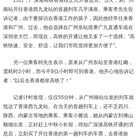
23日，广深港高铁香港段正式开通运营。当天，从广州
南站开往香港西九龙站的首趟列车几乎满座。乘客李先生告
诉记者，由于要探访在香港工作的孩子，因此他经常往来香
港和广州。过去，他会选择在广州东站搭乘广九直通车或在
深圳坐大巴，而现在，高铁的开通让他又多了一个选择。“高
铁快速、安全、舒适，让我们市民觉得更加方便了”。
另一位乘客柯先生表示，原来从广州东站至香港红磡，
需耗时2小时，而今不到1小时即可到香港。他开心地告诉记
者：“以后去香港都坐高铁了！”
记者计时发现，仅仅55分钟，从广州南站出发的列车就
抵达了香港西九龙站。在当天的首趟列车上，还不乏四川、
陕西、内蒙古等地的乘客。乘客小雅说，她从内蒙古到佛山
顺德出差，正好赶上中秋小长假，得知广深港高铁开通的消
息后，立刻买了开往香港的第一趟列车的车票，去香港旅