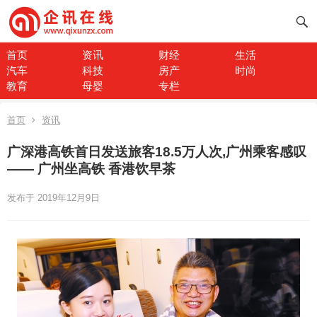
首页
资讯
财经
生活
汽车
科技
房产
时尚
教育
母婴
专栏
首页
资讯
广深港高铁首日发送旅客18.5万人次,广州乘客感叹
—— 广州坐高铁 香港饮早茶
发布于 2019年12月9日