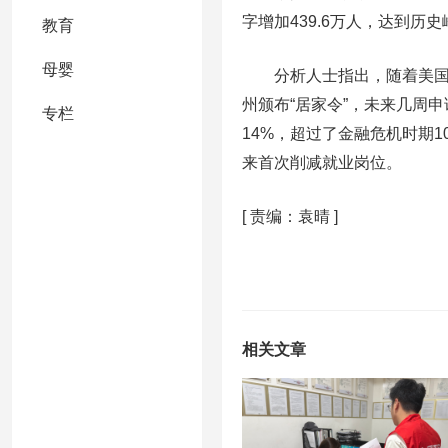
字增加439.6万人，达到历
教育
母婴
分析人士指出，随着美国经
州颁布“居家令”，未来几周
专栏
14%，超过了金融危机时期1
来首次削减就业岗位。
[
责编：袁晴
]
相关文章