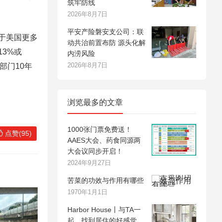
筑牢防线
2026年8月7日
平安产险磐安支公司：联
于美国更多
动共治前置布防 源头化解
3%或
内涝风险
2026年8月7日
部门10年
浏览最多的文章
1000张门票免费送！
点赞(95)
AAES大会、药食同源两
大会议同步开启！
2024年9月27日
苦菜的功效与作用有哪些
1970年1月1日
Harbor House丨与TA一
起，找到居住的好感觉