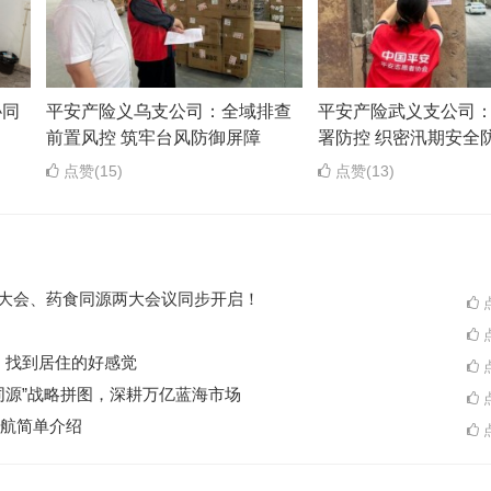
协同
平安产险义乌支公司：全域排查
平安产险武义支公司
前置风控 筑牢台风防御屏障
署防控 织密汛期安全
点赞(15)
点赞(13)
ES大会、药食同源两大会议同步开启！
点
点
A一起，找到居住的好感觉
点
同源”战略拼图，深耕万亿蓝海市场
点
航简单介绍
点