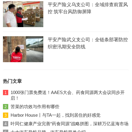
平安产险义乌支公司：全域排查前置风
控 筑牢台风防御屏障
平安产险武义支公司：全链条部署防控
织密汛期安全防线
热门文章
1000张门票免费送！AAES大会、药食同源两大会议同步开
1
启！
苦菜的功效与作用有哪些
2
Harbor House丨与TA一起，找到居住的好感觉
3
叶同仁健康产业完善“药食同源”战略拼图，深耕万亿蓝海市场
4