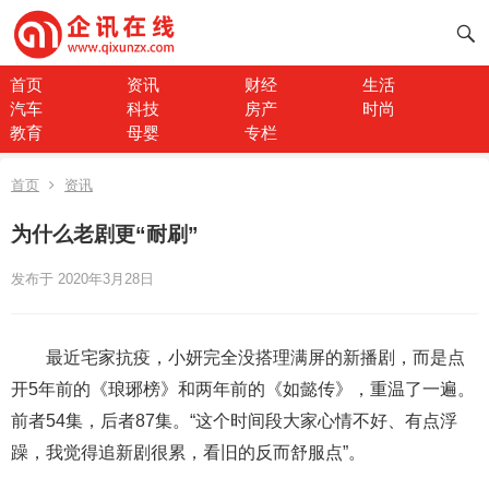
首页
资讯
财经
生活
汽车
科技
房产
时尚
教育
母婴
专栏
首页
资讯
为什么老剧更“耐刷”
发布于 2020年3月28日
最近宅家抗疫，小妍完全没搭理满屏的新播剧，而是点
开5年前的《琅琊榜》和两年前的《如懿传》，重温了一遍。
前者54集，后者87集。“这个时间段大家心情不好、有点浮
躁，我觉得追新剧很累，看旧的反而舒服点”。