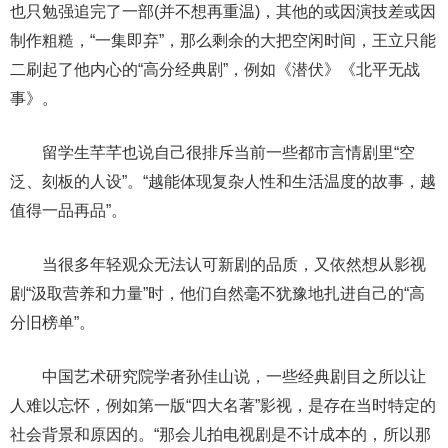
也只勉强追完了一部(并不想再重温)，其他的或因演技差或因
制作粗糙，“一集即弃”，那么剩余的大把空闲时间，王立只能
二刷起了他内心的“高分经典剧”，例如《潜伏》《北平无战
事》。
留学生芊芊也说自己很排斥当前一些都市言情剧里“空
泛、刻板的人设”。“越能体现复杂人性和生活温度的故事，越
值得一品再品”。
当很多年轻观众无法认可新剧的品质，又依然想从影视
剧“汲取营养和力量”时，他们自然毫不犹豫地扎进自己的“高
分旧榜单”。
中国艺术研究院学者孙佳山说，一些经典剧目之所以让
人难以忘怀，例如第一版“四大名著”影视，是存在当时特定的
社会背景和原因的。“那会儿拍电视剧是不计成本的，所以那