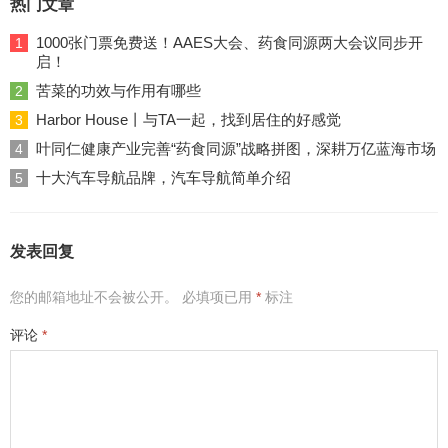
热门文章
1000张门票免费送！AAES大会、药食同源两大会议同步开
1
启！
苦菜的功效与作用有哪些
2
Harbor House丨与TA一起，找到居住的好感觉
3
叶同仁健康产业完善“药食同源”战略拼图，深耕万亿蓝海市场
4
十大汽车导航品牌，汽车导航简单介绍
5
发表回复
您的邮箱地址不会被公开。
必填项已用
*
标注
评论
*