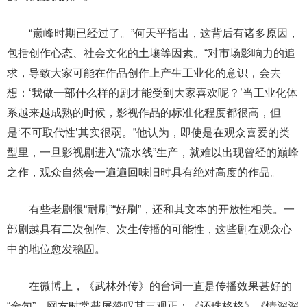
“巅峰时期已经过了。”何天平指出，这背后有诸多原因，
包括创作心态、社会文化的土壤等因素。“对市场影响力的追
求，导致大家可能在作品创作上产生工业化的意识，会去
想：‘我做一部什么样的剧才能受到大家喜欢呢？’当工业化体
系越来越成熟的时候，影视作品的标准化程度都很高，但
是‘不可取代性’其实很弱。”他认为，即使是在观众喜爱的类
型里，一旦影视剧进入“流水线”生产，就难以出现曾经的巅峰
之作，观众自然会一遍遍回味旧时具有绝对高度的作品。
有些老剧很“耐刷”“好刷”，还和其文本的开放性相关。一
部剧越具有二次创作、次生传播的可能性，这些剧在观众心
中的地位愈发稳固。
在微博上，《武林外传》的台词一直是传播效果甚好的
“金句”，网友时常截屏赞叹其三观正；《还珠格格》《情深深