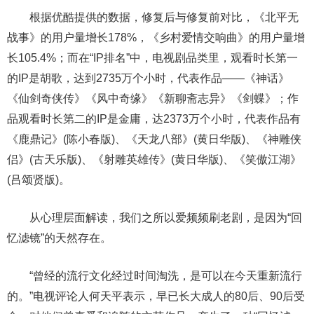
根据优酷提供的数据，修复后与修复前对比，《北平无
战事》的用户量增长178%，《乡村爱情交响曲》的用户量增
长105.4%；而在“IP排名”中，电视剧品类里，观看时长第一
的IP是胡歌，达到2735万个小时，代表作品——《神话》
《仙剑奇侠传》《风中奇缘》《新聊斋志异》《剑蝶》；作
品观看时长第二的IP是金庸，达2373万个小时，代表作品有
《鹿鼎记》(陈小春版)、《天龙八部》(黄日华版)、《神雕侠
侣》(古天乐版)、《射雕英雄传》(黄日华版)、《笑傲江湖》
(吕颂贤版)。
从心理层面解读，我们之所以爱频频刷老剧，是因为“回
忆滤镜”的天然存在。
“曾经的流行文化经过时间淘洗，是可以在今天重新流行
的。”电视评论人何天平表示，早已长大成人的80后、90后受