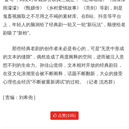
雨濛濛》《甄嬛传》《乡村爱情故事》《亮剑》等剧，则是
鬼畜视频取之不尽用之不竭的素材库。在B站、抖音等平台
上，年轻人的脑洞给了经典剧一轮又一轮“新玩法”，顺便给老
剧吸了“新粉”。
那些经典老剧的创作者未必是有心的，可是“无意中形成
的文本的缝隙”，偶然造成了再度阐释的空间，进而被注入意
想不到的生命力。孙佳山觉得，文本相对开放的经典剧目，
在亚文化浪潮里会被不断阐释，话题不断翻新，大众的接受
心理也会经历“不断被重新调试”的过程。（记者 沈杰群）
[
责编：刘希尧
]
点赞(105)