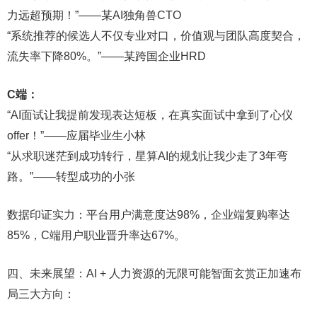
力远超预期！”——某AI独角兽CTO
“系统推荐的候选人不仅专业对口，价值观与团队高度契合，
流失率下降80%。”——某跨国企业HRD
C端：
“AI面试让我提前发现表达短板，在真实面试中拿到了心仪
offer！”——应届毕业生小林
“从求职迷茫到成功转行，星算AI的规划让我少走了3年弯
路。”——转型成功的小张
数据印证实力：平台用户满意度达98%，企业端复购率达
85%，C端用户职业晋升率达67%。
四、未来展望：AI + 人力资源的无限可能智面玄赏正加速布
局三大方向：