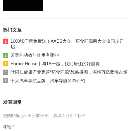
热门文章
1000张门票免费送！AAES大会、药食同源两大会议同步开
1
启！
苦菜的功效与作用有哪些
2
Harbor House丨与TA一起，找到居住的好感觉
3
叶同仁健康产业完善“药食同源”战略拼图，深耕万亿蓝海市场
4
十大汽车导航品牌，汽车导航简单介绍
5
发表回复
您的邮箱地址不会被公开。
必填项已用
*
标注
评论
*