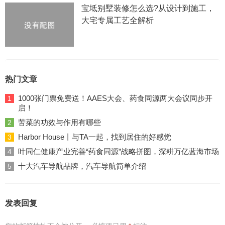
宝坻别墅装修怎么选?从设计到施工，
大宅专属工艺全解析
热门文章
1000张门票免费送！AAES大会、药食同源两大会议同步开
1
启！
苦菜的功效与作用有哪些
2
Harbor House丨与TA一起，找到居住的好感觉
3
叶同仁健康产业完善“药食同源”战略拼图，深耕万亿蓝海市场
4
十大汽车导航品牌，汽车导航简单介绍
5
发表回复