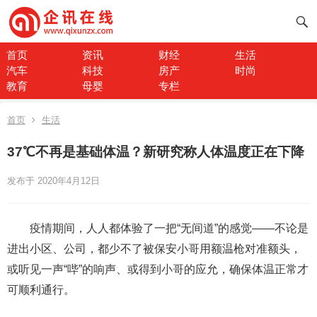
首页
资讯
财经
生活
汽车
科技
房产
时尚
教育
母婴
专栏
首页
生活
37℃不再是基础体温？新研究称人体温度正在下降
发布于 2020年4月12日
疫情期间，人人都体验了一把“无间道”的感觉——不论是
进出小区、公司，都少不了被保安小哥用额温枪对准额头，
或听见一声“哔”的响声、或得到小哥的应允，确保体温正常才
可顺利通行。