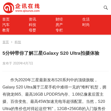
首页
资讯
财经
生活
汽车
科技
房产
时尚
教育
母婴
专栏
首页
科技
5分钟带你了解三星Galaxy S20 Ultra拍摄体验
发布于 2020年4月7日
作为2020年三星最新发布S20系列中的顶级旗舰，
Galaxy S20 Ultra属于三星手机中难得一见的“堆料”机型，拥
有骁龙865、最高16GB LPDDR5内存、1.08亿像素后置主
摄、百倍变焦、最高45W加速充电等超强配置。当然，S20
Ultra的售价也对得起这些“料”，12GB+256GB的入门版售价