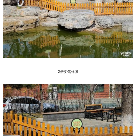
2倍变焦样张