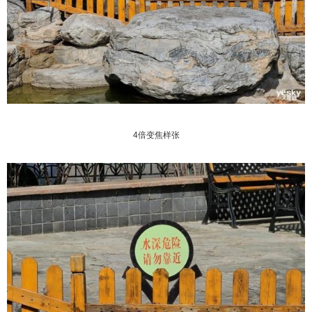
4倍变焦样张