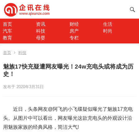
首页
资讯
财经
生活
汽车
科技
房产
时尚
教育
母婴
专栏
首页
科技
魅族17快充疑遭网友曝光！24w充电头或将成为历
史！
发布于 2020年3月31日
近日，头条网友@阿飞的小飞碟疑似曝光了魅族17充电
头。从图片中可以看出，网友曝光这款充电头的外观设计沿
用魅族家族的经典风格，简洁大气!