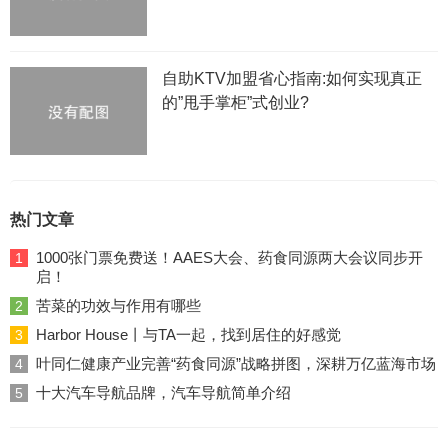
自助KTV加盟省心指南:如何实现真正
的”甩手掌柜”式创业?
热门文章
1000张门票免费送！AAES大会、药食同源两大会议同步开
1
启！
苦菜的功效与作用有哪些
2
Harbor House丨与TA一起，找到居住的好感觉
3
叶同仁健康产业完善“药食同源”战略拼图，深耕万亿蓝海市场
4
十大汽车导航品牌，汽车导航简单介绍
5