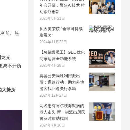
年会开幕：聚焦AI技术 推
动诊疗创新
2025年8月21日
贝因美荣获 “全球可持续
况空前。热
发展奖”
2024年11月22日
【AI超级员工】GEO优化
圳龙光
商家运营全功能系统
更离不开所
2026年4月29日
宾县公安局胜利街派出
所：迅速行动，助力外地
游客找回遗失行李箱
的大势所
2024年12月27日
两名患有阿尔茨海默病的
老人走失 新一街派出所民
警及时帮助找回
2024年7月16日