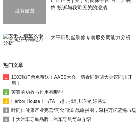
严正声明 | 关于消费保平台“百佳居装
饰”投诉与我司无关的澄清
大平层别墅装修专属服务商能力分析
热门文章
1000张门票免费送！AAES大会、药食同源两大会议同步开
1
启！
苦菜的功效与作用有哪些
2
Harbor House丨与TA一起，找到居住的好感觉
3
叶同仁健康产业完善“药食同源”战略拼图，深耕万亿蓝海市场
4
十大汽车导航品牌，汽车导航简单介绍
5