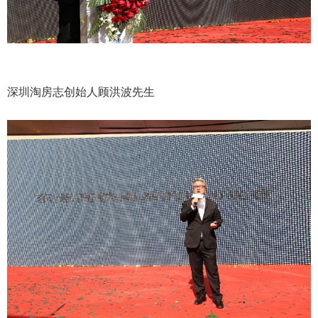
深圳淘房志创始人顾洪波先生