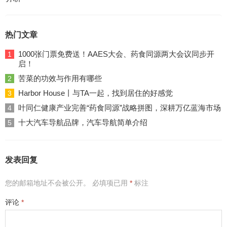
热门文章
1000张门票免费送！AAES大会、药食同源两大会议同步开
1
启！
苦菜的功效与作用有哪些
2
Harbor House丨与TA一起，找到居住的好感觉
3
叶同仁健康产业完善“药食同源”战略拼图，深耕万亿蓝海市场
4
十大汽车导航品牌，汽车导航简单介绍
5
发表回复
您的邮箱地址不会被公开。
必填项已用
*
标注
评论
*