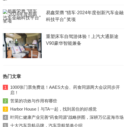
易鑫荣膺 “猎车·2024年度创新汽车金融
科技平台” 奖项
重塑床车自驾游体验！上汽大通新途
V90豪华智能兼备
热门文章
1000张门票免费送！AAES大会、药食同源两大会议同步开
1
启！
苦菜的功效与作用有哪些
2
Harbor House丨与TA一起，找到居住的好感觉
3
叶同仁健康产业完善“药食同源”战略拼图，深耕万亿蓝海市场
4
十大汽车导航品牌，汽车导航简单介绍
5