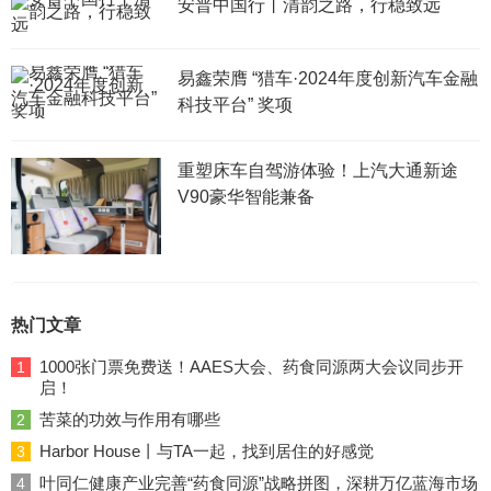
安普中国行丨清韵之路，行稳致远
易鑫荣膺 “猎车·2024年度创新汽车金融
科技平台” 奖项
重塑床车自驾游体验！上汽大通新途
V90豪华智能兼备
热门文章
1000张门票免费送！AAES大会、药食同源两大会议同步开
1
启！
苦菜的功效与作用有哪些
2
Harbor House丨与TA一起，找到居住的好感觉
3
叶同仁健康产业完善“药食同源”战略拼图，深耕万亿蓝海市场
4