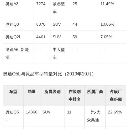
奥迪A3
7274
紧凑型
25
11.49%
车
奥迪Q3
6370
SUV
44
10.06%
奥迪Q2L
4461
SUV
59
7.05%
奥迪A6L新能
—
中大型
—
—
源
车
奥迪Q5L
与竞品车型销量对比（2019年10月）
车型
销量
所属级别
在级别
所属厂商
占该厂
中排名
商份额
奥迪Q5
14360
SUV
11
一汽-大
22.69%
L
众奥迪