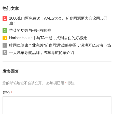
热门文章
1000张门票免费送！AAES大会、药食同源两大会议同步开
1
启！
苦菜的功效与作用有哪些
2
Harbor House丨与TA一起，找到居住的好感觉
3
叶同仁健康产业完善“药食同源”战略拼图，深耕万亿蓝海市场
4
十大汽车导航品牌，汽车导航简单介绍
5
发表回复
您的邮箱地址不会被公开。
必填项已用
*
标注
评论
*