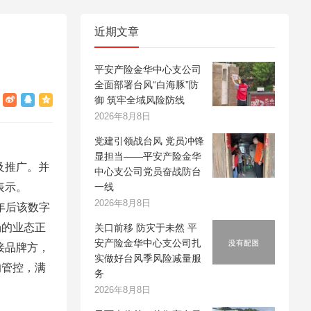
近期文章
平安产险金华中心支公司
全面部署台风“白海豚”防
御 筑牢全域风险防线
2026年8月8日
党建引领战台风 党员冲锋
显担当——平安产险金华
及推广。并
中心支公司党员奋战防台
表示。
一线
2026年8月8日
年后该数字
场的业态正
关口前移 防灾于未然 平
安产险金华中心支公司扎
接品牌方，
实做好台风季风险减量服
的管控，满
务
2026年8月8日