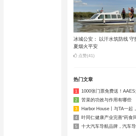
冰城公安： 以汗水筑防线 守
夏烟火平安
点赞(41)
热门文章
1000张门票免费送！AA
1
苦菜的功效与作用有哪些
2
Harbor House丨与T
3
叶同仁健康产业完善“药食
4
十大汽车导航品牌，汽车导
5