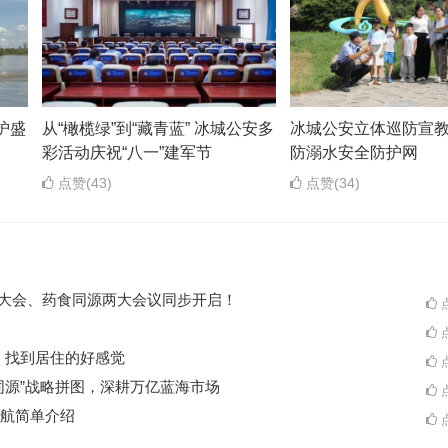
护盛
从“橄榄绿”到“藏青蓝” 冰城公安多
冰城公安立体巡防宣教
彩活动庆祝“八一”建军节
防溺水安全防护网
点赞(43)
点赞(34)
ES大会、药食同源两大会议同步开启！
点
点
A一起，找到居住的好感觉
点
同源”战略拼图，深耕万亿蓝海市场
点
航简单介绍
点