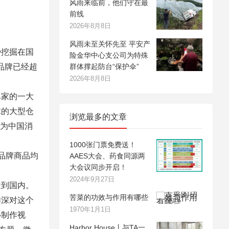
风雨来临前，他们守在最
前线
2026年8月8日
风雨未至关怀先至 平安产
挖掘在国
险金华中心支公司为特殊
品牌已经超
群体撑起防台“保护伞”
2026年8月8日
家的一大
球的大型仓
浏览最多的文章
”为中国消
1000张门票免费送！
品牌商品均
AAES大会、药食同源两
大会议同步开启！
2024年9月27日
到国内。
苦菜的功效与作用有哪些
加深对这个
1970年1月1日
心制作视
Harbor House丨与TA一