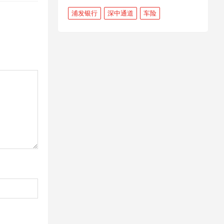
浦发银行
深中通道
车险