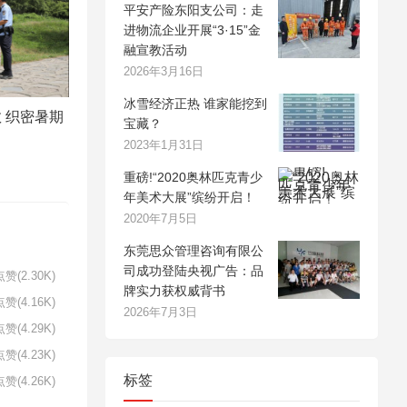
平安产险东阳支公司：走
进物流企业开展“3·15”金
融宣教活动
2026年3月16日
冰雪经济正热 谁家能挖到
 织密暑期
宝藏？
2023年1月31日
重磅!“2020奥林匹克青少
年美术大展”缤纷开启！
2020年7月5日
东莞思众管理咨询有限公
司成功登陆央视广告：品
赞(2.30K)
牌实力获权威背书
赞(4.16K)
2026年7月3日
赞(4.29K)
赞(4.23K)
标签
赞(4.26K)