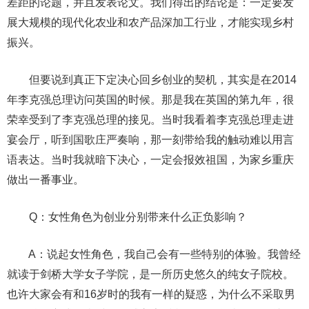
差距的论题，并且发表论文。我们得出的结论是：一定要发
展大规模的现代化农业和农产品深加工行业，才能实现乡村
振兴。
但要说到真正下定决心回乡创业的契机，其实是在2014
年李克强总理访问英国的时候。那是我在英国的第九年，很
荣幸受到了李克强总理的接见。当时我看着李克强总理走进
宴会厅，听到国歌庄严奏响，那一刻带给我的触动难以用言
语表达。当时我就暗下决心，一定会报效祖国，为家乡重庆
做出一番事业。
Q：女性角色为创业分别带来什么正负影响？
A：说起女性角色，我自己会有一些特别的体验。我曾经
就读于剑桥大学女子学院，是一所历史悠久的纯女子院校。
也许大家会有和16岁时的我有一样的疑惑，为什么不采取男