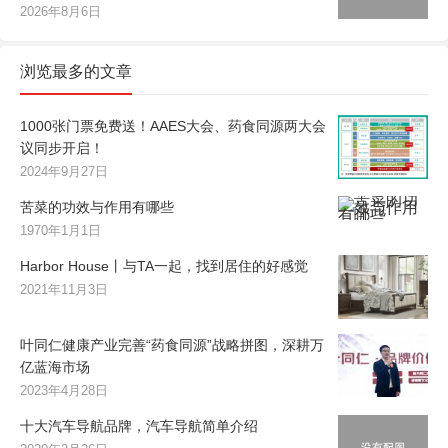
2026年8月6日
浏览最多的文章
1000张门票免费送！AAES大会、药食同源两大会
议同步开启！
2024年9月27日
苦菜的功效与作用有哪些
1970年1月1日
Harbor House丨与TA一起，找到居住的好感觉
2021年11月3日
叶同仁健康产业完善“药食同源”战略拼图，深耕万
亿蓝海市场
2023年4月28日
十大汽车导航品牌，汽车导航简单介绍