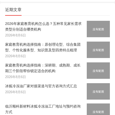
近期文章
2026年家庭教育机构怎么选？五种常见家长需求
类型分别适合哪类机构
2026年8月6日
家庭教育机构选择指南：原创理论型、综合集团
型、个性化服务型、知识普及型四类特点梳理
2026年8月6日
家庭教育机构选择指南：深耕期、成熟期、成长
期三个阶段帮你锁定适合的机构
2026年8月6日
冰狐冷冻油厂家对接渠道与官方咨询方式汇总
2026年8月6日
临沂顺科新材料冰狐冷冻油工厂地址与预约咨询
方式