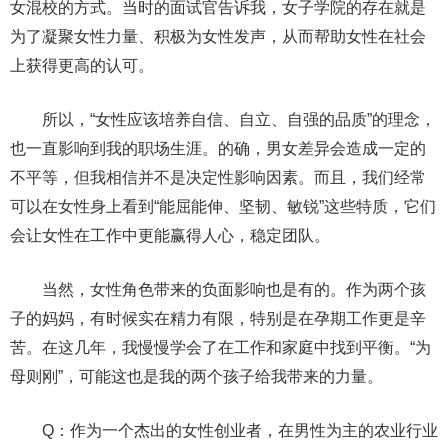
女混校的方式。当时的面试官告诉我，女子学院的存在就是
为了凝聚女性力量、积极为女性发声，从而帮助女性在社会
上获得更高的认可。
所以，“女性应该培养自信、自立、自强的品质”的理念，
也一直影响到我的职场生涯。的确，男女差异会造成一定的
不平等，但我相信并不是决定性影响因素。而且，我们经常
可以在女性身上看到“能屈能伸、坚韧、敏锐”这些特质，它们
会让女性在工作中更能赢得人心，稳定团队。
当然，女性角色带来的负面影响也是有的。作为两个孩
子的妈妈，有时候实在精力有限，特别是在孕期工作更是辛
苦。在这几年，我慢慢学会了在工作和家庭中找到平衡。“为
母则刚”，可能这也是我的两个孩子给我带来的力量。
Q：作为一个杰出的女性创业者，在男性为主的农业行业