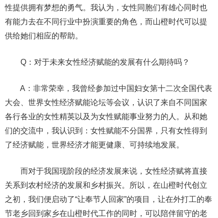
性提供拥有梦想的勇气。我认为，女性同胞们有雄心同时也
有能力去在不同行业中扮演重要的角色，而山橙时代可以提
供给她们相应的帮助。
Q：对于未来女性经济赋能的发展有什么期待吗？
A：非常荣幸，我曾经参加过中国妇女第十二次全国代表
大会、世界女性经济赋能论坛等会议，认识了来自不同国家
各行各业的女性精英以及为女性赋能事业努力的人。从和她
们的交流中，我认识到：女性赋能不分国界，只有女性得到
了经济赋能，世界经济才能更健康、可持续地发展。
而对于我国现阶段的经济发展来说，女性经济赋将直接
关系到农村经济的发展和乡村振兴。所以，在山橙时代创立
之初，我们便启动了“让奉节人回家”的项目，让在外打工的奉
节老乡回到家乡在山橙时代工作的同时，可以陪伴留守的老