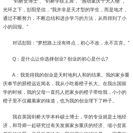
“剑桥女博士”、“剑桥学联主席”、“感动重庆十大人物”，
光环之下，彭阳坚信，“我并非是天才型的学生，而是地才，
通过不断努力，不断总结和进步学习的方法，从而得到了小
小的回报。”
对话彭阳：“梦想路上没有终点，初心不改，永不言弃。”
Q：是什么让你选择创业? 创业的初心是什么?
A：我觉得我的创业是天时地利人和的结果。我的家乡重
庆奉节的脐橙远近闻名，我从小吃着橙子长大。在我出国留
学的时候，我的父母一直托人把家乡的橙子带给我，小小的
橙子里不仅藏着家的味道，也为我的创业埋下了种子。
我在英国剑桥大学本科硕士博士，学的专业就是土地经
济，和导师一起研究过有关发展家乡重庆的经济、缩小贫富