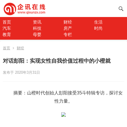
首页
资讯
财经
生活
汽车
科技
房产
时尚
教育
母婴
专栏
首页
财经
对话彭阳：实现女性自我价值过程中的小橙就
发布于 2020年3月31日
摘要：山橙时代创始人彭阳接受35斗特辑专访，探讨女
性力量。