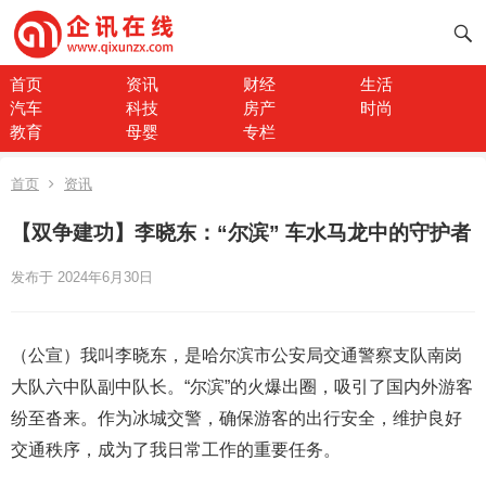
首页
资讯
财经
生活
汽车
科技
房产
时尚
教育
母婴
专栏
首页
资讯
【双争建功】李晓东：“尔滨” 车水马龙中的守护者
发布于 2024年6月30日
（公宣）我叫李晓东，是哈尔滨市公安局交通警察支队南岗
大队六中队副中队长。“尔滨”的火爆出圈，吸引了国内外游客
纷至沓来。作为冰城交警，确保游客的出行安全，维护良好
交通秩序，成为了我日常工作的重要任务。