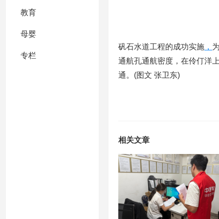
教育
母婴
矾石水道工程的成功实施
，
专栏
通航孔通航密度，在伶仃洋
通。(图文 张卫东)
相关文章