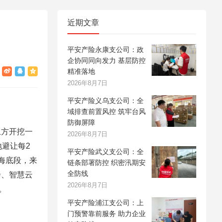
近期文章
平安产险永康支公司：政
企协同同向发力 基层防控
精准落地
2026年8月7日
平安产险义乌支公司：全
域排查前置风控 筑牢台风
防御屏障
上方开挖一
2026年8月7日
避让每2
平安产险武义支公司：全
海底段，来
链条部署防控 织密汛期安
全防线
绘、智慧云
2026年8月7日
。
平安产险浦江支公司：上
门预警靠前服务 助力企业