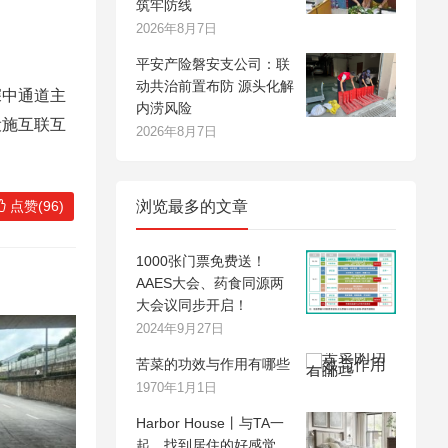
筑牢防线
2026年8月7日
平安产险磐安支公司：联
动共治前置布防 源头化解
深中通道主
内涝风险
设施互联互
2026年8月7日
点赞(96)
浏览最多的文章
1000张门票免费送！
AAES大会、药食同源两
大会议同步开启！
2024年9月27日
苦菜的功效与作用有哪些
1970年1月1日
Harbor House丨与TA一
起，找到居住的好感觉