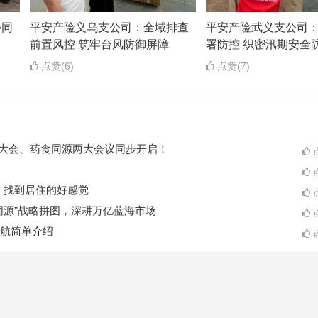
协同
平安产险义乌支公司：全域排查
平安产险武义支公司
前置风控 筑牢台风防御屏障
署防控 织密汛期安全
点赞(6)
点赞(7)
ES大会、药食同源两大会议同步开启！
点
点
A一起，找到居住的好感觉
点
同源”战略拼图，深耕万亿蓝海市场
点
航简单介绍
点